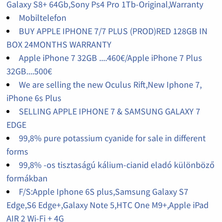
Galaxy S8+ 64Gb,Sony Ps4 Pro 1Tb-Original,Warranty
Mobiltelefon
BUY APPLE IPHONE 7/7 PLUS (PROD)RED 128GB IN
BOX 24MONTHS WARRANTY
Apple iPhone 7 32GB ....460€/Apple iPhone 7 Plus
32GB....500€
We are selling the new Oculus Rift,New Iphone 7,
iPhone 6s Plus
SELLING APPLE IPHONE 7 & SAMSUNG GALAXY 7
EDGE
99,8% pure potassium cyanide for sale in different
forms
99,8% -os tisztaságú kálium-cianid eladó különböző
formákban
F/S:Apple Iphone 6S plus,Samsung Galaxy S7
Edge,S6 Edge+,Galaxy Note 5,HTC One M9+,Apple iPad
AIR 2 Wi-Fi + 4G