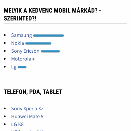
MELYIK A KEDVENC MOBIL MÁRKÁD? -
SZERINTED?!
Samsung
Nokia
Sony Ericson
Motorola
Lg
TELEFON, PDA, TABLET
Sony Xperia XZ
Huawei Mate 9
LG K8