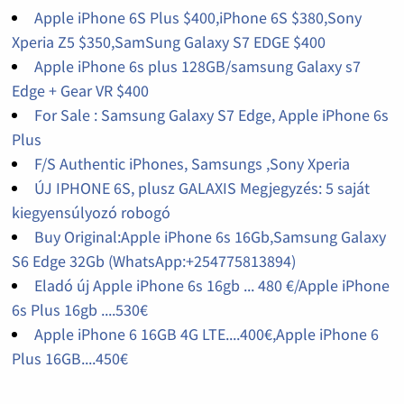
Apple iPhone 6S Plus $400,iPhone 6S $380,Sony
Xperia Z5 $350,SamSung Galaxy S7 EDGE $400
Apple iPhone 6s plus 128GB/samsung Galaxy s7
Edge + Gear VR $400
For Sale : Samsung Galaxy S7 Edge, Apple iPhone 6s
Plus
F/S Authentic iPhones, Samsungs ,Sony Xperia
ÚJ IPHONE 6S, plusz GALAXIS Megjegyzés: 5 saját
kiegyensúlyozó robogó
Buy Original:Apple iPhone 6s 16Gb,Samsung Galaxy
S6 Edge 32Gb (WhatsApp:+254775813894)
Eladó új Apple iPhone 6s 16gb ... 480 €/Apple iPhone
6s Plus 16gb ....530€
Apple iPhone 6 16GB 4G LTE....400€,Apple iPhone 6
Plus 16GB....450€