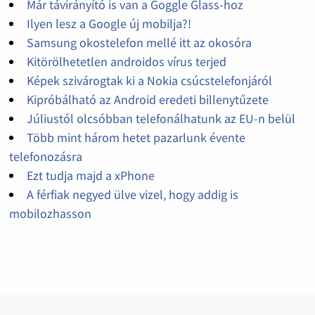
Már távirányító is van a Goggle Glass-hoz
Ilyen lesz a Google új mobilja?!
Samsung okostelefon mellé itt az okosóra
Kitörölhetetlen androidos vírus terjed
Képek szivárogtak ki a Nokia csúcstelefonjáról
Kipróbálható az Android eredeti billenytűzete
Júliustól olcsóbban telefonálhatunk az EU-n belül
Több mint három hetet pazarlunk évente
telefonozásra
Ezt tudja majd a xPhone
A férfiak negyed ülve vizel, hogy addig is
mobilozhasson