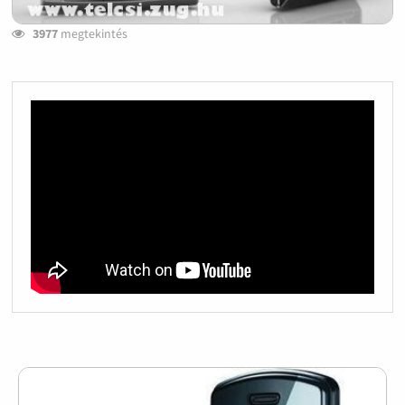
3977
megtekintés