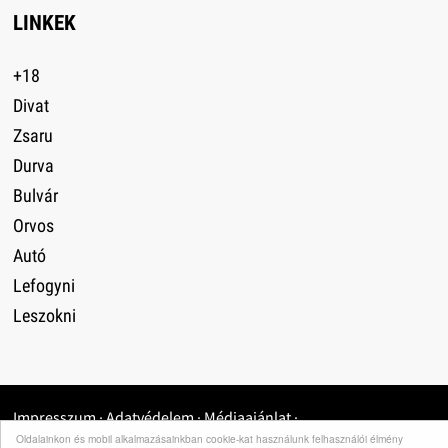
LINKEK
+18
Divat
Zsaru
Durva
Bulvár
Orvos
Autó
Lefogyni
Leszokni
Impresszum
·
Adatvédelem
·
Médiaajánlat
·
Oldalainkon és mobil alkalmazásainkban cookie-kat használunk felhasználói élmény