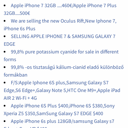
Apple iPhone 7 32GB ....460€/Apple iPhone 7 Plus
32GB....500€
We are selling the new Oculus Rift,New Iphone 7,
iPhone 6s Plus
SELLING APPLE IPHONE 7 & SAMSUNG GALAXY 7
EDGE
99,8% pure potassium cyanide for sale in different
forms
99,8% -os tisztaságú kálium-cianid eladó különböző
formákban
F/S:Apple Iphone 6S plus,Samsung Galaxy S7
Edge,S6 Edge+,Galaxy Note 5,HTC One M9+,Apple iPad
AIR 2 Wi-Fi + 4G
Apple iPhone 6S Plus $400,iPhone 6S $380,Sony
Xperia Z5 $350,SamSung Galaxy S7 EDGE $400
Apple iPhone 6s plus 128GB/samsung Galaxy s7