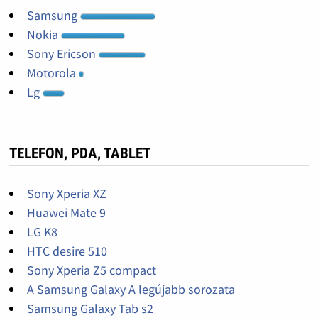
Samsung
Nokia
Sony Ericson
Motorola
Lg
TELEFON, PDA, TABLET
Sony Xperia XZ
Huawei Mate 9
LG K8
HTC desire 510
Sony Xperia Z5 compact
A Samsung Galaxy A legújabb sorozata
Samsung Galaxy Tab s2