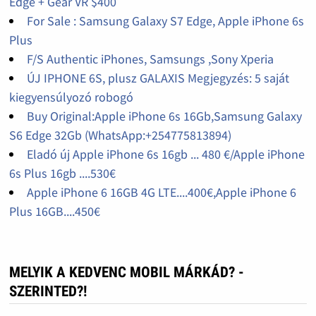
Edge + Gear VR $400
For Sale : Samsung Galaxy S7 Edge, Apple iPhone 6s
Plus
F/S Authentic iPhones, Samsungs ,Sony Xperia
ÚJ IPHONE 6S, plusz GALAXIS Megjegyzés: 5 saját
kiegyensúlyozó robogó
Buy Original:Apple iPhone 6s 16Gb,Samsung Galaxy
S6 Edge 32Gb (WhatsApp:+254775813894)
Eladó új Apple iPhone 6s 16gb ... 480 €/Apple iPhone
6s Plus 16gb ....530€
Apple iPhone 6 16GB 4G LTE....400€,Apple iPhone 6
Plus 16GB....450€
MELYIK A KEDVENC MOBIL MÁRKÁD? -
SZERINTED?!