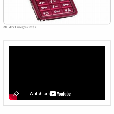
4721
megtekintés