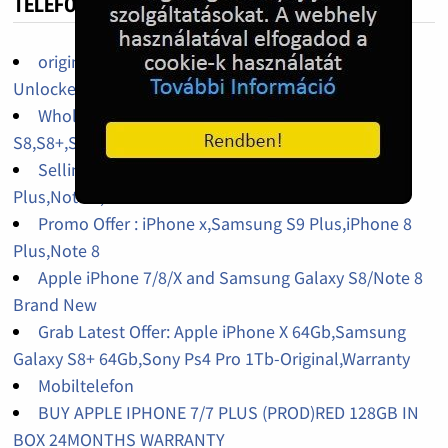
TELEFON HIRDETÉS
original iPhone 14pro,14promax,13pro factory
Unlocked
Wholesales iPhone X 64Gb,256Gb,Galaxy
S8,S8+,S9,S9+,Galaxy J7 Pro Factory Unlocked
Selling Original : Samsung S9 Plus,iPhone x,S8
Plus,Note 8,iPhone 7 Plus
Promo Offer : iPhone x,Samsung S9 Plus,iPhone 8
Plus,Note 8
Apple iPhone 7/8/X and Samsung Galaxy S8/Note 8
Brand New
Grab Latest Offer: Apple iPhone X 64Gb,Samsung
Galaxy S8+ 64Gb,Sony Ps4 Pro 1Tb-Original,Warranty
Mobiltelefon
BUY APPLE IPHONE 7/7 PLUS (PROD)RED 128GB IN
BOX 24MONTHS WARRANTY