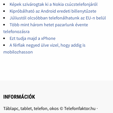
Képek szivárogtak ki a Nokia csúcstelefonjáról
Kipróbálható az Android eredeti billenytűzete
Júliustól olcsóbban telefonálhatunk az EU-n belül
Több mint három hetet pazarlunk évente
telefonozásra
Ezt tudja majd a xPhone
A férfiak negyed ülve vizel, hogy addig is
mobilozhasson
INFORMÁCIÓK
Táblapc, tablet, telefon, okos © Telefonfaktor.hu ·