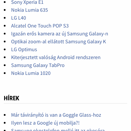
Sony Xperia E1
Nokia Lumia 635
LG L40
Alcatel One Touch POP S3
Igazán erős kamera az új Samsung Galaxy-n
Optikai zoom-al ellátott Samsung Galaxy K
LG Optimus
Kiterjesztett valóság Android rendszeren
Samsung Galaxy TabPro
Nokia Lumia 1020
HÍREK
Már távirányító is van a Goggle Glass-hoz
Ilyen lesz a Google új mobilja?!
Samsung okostelefon mellé itt az okosóra