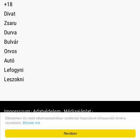
+18
Divat
Zsaru
Durva
Bulvár
Orvos
Autó
Lefogyni
Leszokni
Impresszum
·
Adatvédelem
·
Médiaajánlat
·
Oldalainkon és mobil alkalmazásainkban cookie-kat használunk felhasználói élmény
növelésére.
Bővebb info
Rendben