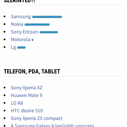
SZERINTED?!
Samsung
Nokia
Sony Ericson
Motorola
Lg
TELEFON, PDA, TABLET
Sony Xperia XZ
Huawei Mate 9
LG K8
HTC desire 510
Sony Xperia Z5 compact
A Samsung Galaxy A legújabb sorozata