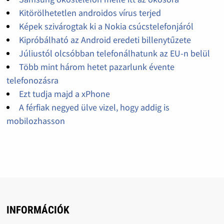
Kitörölhetetlen androidos vírus terjed
Képek szivárogtak ki a Nokia csúcstelefonjáról
Kipróbálható az Android eredeti billenytűzete
Júliustól olcsóbban telefonálhatunk az EU-n belül
Több mint három hetet pazarlunk évente
telefonozásra
Ezt tudja majd a xPhone
A férfiak negyed ülve vizel, hogy addig is
mobilozhasson
INFORMÁCIÓK