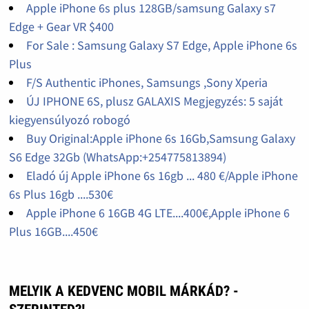
Apple iPhone 6s plus 128GB/samsung Galaxy s7
Edge + Gear VR $400
For Sale : Samsung Galaxy S7 Edge, Apple iPhone 6s
Plus
F/S Authentic iPhones, Samsungs ,Sony Xperia
ÚJ IPHONE 6S, plusz GALAXIS Megjegyzés: 5 saját
kiegyensúlyozó robogó
Buy Original:Apple iPhone 6s 16Gb,Samsung Galaxy
S6 Edge 32Gb (WhatsApp:+254775813894)
Eladó új Apple iPhone 6s 16gb ... 480 €/Apple iPhone
6s Plus 16gb ....530€
Apple iPhone 6 16GB 4G LTE....400€,Apple iPhone 6
Plus 16GB....450€
MELYIK A KEDVENC MOBIL MÁRKÁD? -