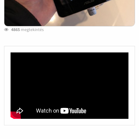
4865
megtekintés