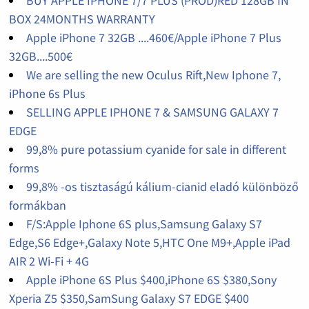
BUY APPLE IPHONE 7/7 PLUS (PROD)RED 128GB IN
BOX 24MONTHS WARRANTY
Apple iPhone 7 32GB ....460€/Apple iPhone 7 Plus
32GB....500€
We are selling the new Oculus Rift,New Iphone 7,
iPhone 6s Plus
SELLING APPLE IPHONE 7 & SAMSUNG GALAXY 7
EDGE
99,8% pure potassium cyanide for sale in different
forms
99,8% -os tisztaságú kálium-cianid eladó különböző
formákban
F/S:Apple Iphone 6S plus,Samsung Galaxy S7
Edge,S6 Edge+,Galaxy Note 5,HTC One M9+,Apple iPad
AIR 2 Wi-Fi + 4G
Apple iPhone 6S Plus $400,iPhone 6S $380,Sony
Xperia Z5 $350,SamSung Galaxy S7 EDGE $400