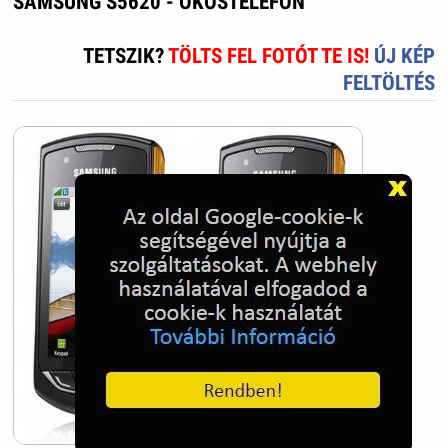
SAMSUNG S5620 - OKOSTELEFON
TETSZIK?
TÖLTS FEL FOTÓT TE IS!
ÚJ KÉP
FELTÖLTÉS