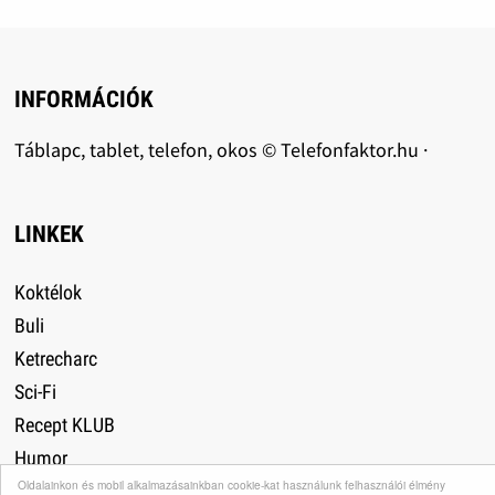
INFORMÁCIÓK
Táblapc, tablet, telefon, okos © Telefonfaktor.hu ·
LINKEK
Koktélok
Buli
Ketrecharc
Sci-Fi
Recept KLUB
Humor
Oldalainkon és mobil alkalmazásainkban cookie-kat használunk felhasználói élmény
Utazás