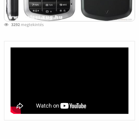
3292
megtekintés