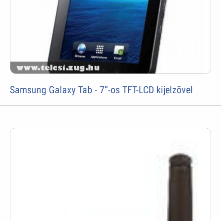
Samsung Galaxy Tab - 7”-os TFT-LCD kijelzõvel