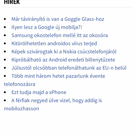
HÍREK
Már távirányító is van a Goggle Glass-hoz
Ilyen lesz a Google új mobilja?!
Samsung okostelefon mellé itt az okosóra
Kitörölhetetlen androidos vírus terjed
Képek szivárogtak ki a Nokia csúcstelefonjáról
Kipróbálható az Android eredeti billenytűzete
Júliustól olcsóbban telefonálhatunk az EU-n belül
Több mint három hetet pazarlunk évente
telefonozásra
Ezt tudja majd a xPhone
A férfiak negyed ülve vizel, hogy addig is
mobilozhasson