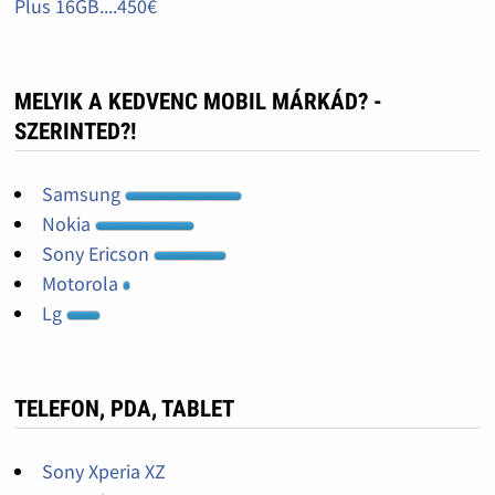
Plus 16GB....450€
MELYIK A KEDVENC MOBIL MÁRKÁD? -
SZERINTED?!
Samsung
Nokia
Sony Ericson
Motorola
Lg
TELEFON, PDA, TABLET
Sony Xperia XZ