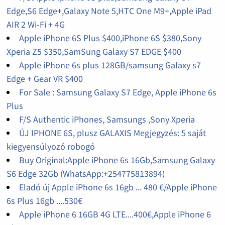
Edge,S6 Edge+,Galaxy Note 5,HTC One M9+,Apple iPad
AIR 2 Wi-Fi + 4G
Apple iPhone 6S Plus $400,iPhone 6S $380,Sony
Xperia Z5 $350,SamSung Galaxy S7 EDGE $400
Apple iPhone 6s plus 128GB/samsung Galaxy s7
Edge + Gear VR $400
For Sale : Samsung Galaxy S7 Edge, Apple iPhone 6s
Plus
F/S Authentic iPhones, Samsungs ,Sony Xperia
ÚJ IPHONE 6S, plusz GALAXIS Megjegyzés: 5 saját
kiegyensúlyozó robogó
Buy Original:Apple iPhone 6s 16Gb,Samsung Galaxy
S6 Edge 32Gb (WhatsApp:+254775813894)
Eladó új Apple iPhone 6s 16gb ... 480 €/Apple iPhone
6s Plus 16gb ....530€
Apple iPhone 6 16GB 4G LTE....400€,Apple iPhone 6