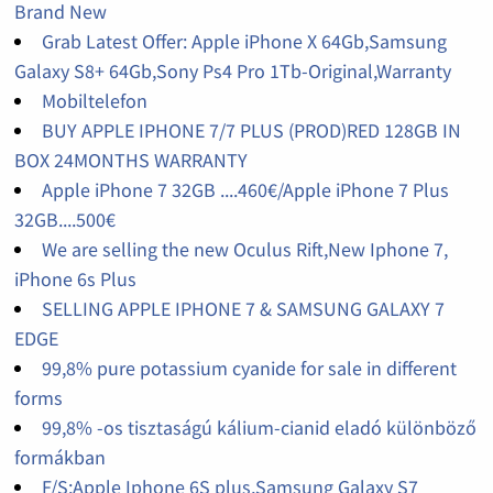
Brand New
Grab Latest Offer: Apple iPhone X 64Gb,Samsung
Galaxy S8+ 64Gb,Sony Ps4 Pro 1Tb-Original,Warranty
Mobiltelefon
BUY APPLE IPHONE 7/7 PLUS (PROD)RED 128GB IN
BOX 24MONTHS WARRANTY
Apple iPhone 7 32GB ....460€/Apple iPhone 7 Plus
32GB....500€
We are selling the new Oculus Rift,New Iphone 7,
iPhone 6s Plus
SELLING APPLE IPHONE 7 & SAMSUNG GALAXY 7
EDGE
99,8% pure potassium cyanide for sale in different
forms
99,8% -os tisztaságú kálium-cianid eladó különböző
formákban
F/S:Apple Iphone 6S plus,Samsung Galaxy S7