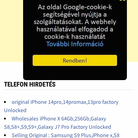
TELEFON HIRDETÉS
original iPhone 14pro,14promax,13pro factory
Unlocked
Wholesales iPhone X 64Gb,256Gb,Galaxy
S8,S8+,S9,S9+,Galaxy J7 Pro Factory Unlocked
Selling Original : Samsung S9 Plus,iPhone x,S8