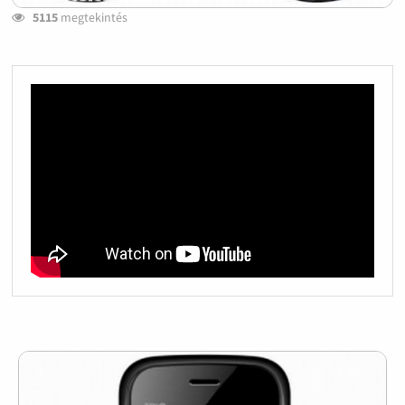
5115
megtekintés