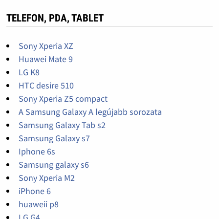
TELEFON, PDA, TABLET
Sony Xperia XZ
Huawei Mate 9
LG K8
HTC desire 510
Sony Xperia Z5 compact
A Samsung Galaxy A legújabb sorozata
Samsung Galaxy Tab s2
Samsung Galaxy s7
Iphone 6s
Samsung galaxy s6
Sony Xperia M2
iPhone 6
huaweii p8
LG G4