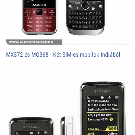
MX372 és MQ368 - Két SIM-es mobilok Indiából