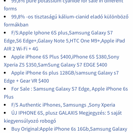
99,8% pure potassium cyanide for sale in different
forms
99,8% -os tisztaságú kálium-cianid eladó különböző
formákban
F/S:Apple Iphone 6S plus,Samsung Galaxy S7
Edge,S6 Edge+,Galaxy Note 5,HTC One M9+,Apple iPad
AIR 2 Wi-Fi + 4G
Apple iPhone 6S Plus $400,iPhone 6S $380,Sony
Xperia Z5 $350,SamSung Galaxy S7 EDGE $400
Apple iPhone 6s plus 128GB/samsung Galaxy s7
Edge + Gear VR $400
For Sale : Samsung Galaxy S7 Edge, Apple iPhone 6s
Plus
F/S Authentic iPhones, Samsungs ,Sony Xperia
ÚJ IPHONE 6S, plusz GALAXIS Megjegyzés: 5 saját
kiegyensúlyozó robogó
Buy Original:Apple iPhone 6s 16Gb,Samsung Galaxy