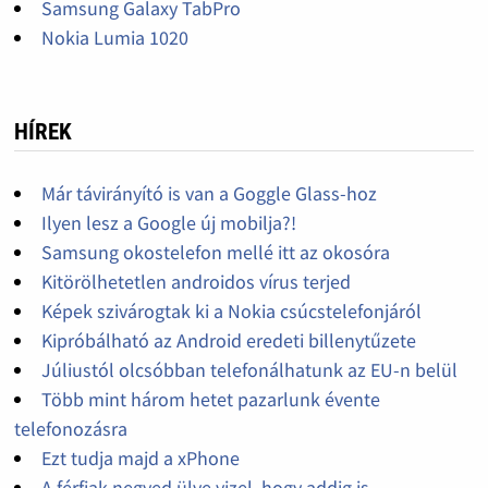
Samsung Galaxy TabPro
Nokia Lumia 1020
HÍREK
Már távirányító is van a Goggle Glass-hoz
Ilyen lesz a Google új mobilja?!
Samsung okostelefon mellé itt az okosóra
Kitörölhetetlen androidos vírus terjed
Képek szivárogtak ki a Nokia csúcstelefonjáról
Kipróbálható az Android eredeti billenytűzete
Júliustól olcsóbban telefonálhatunk az EU-n belül
Több mint három hetet pazarlunk évente
telefonozásra
Ezt tudja majd a xPhone
A férfiak negyed ülve vizel, hogy addig is