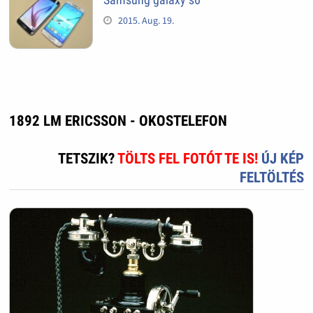
2015. Aug. 19.
1892 LM ERICSSON - OKOSTELEFON
TETSZIK?
TÖLTS FEL FOTÓT TE IS!
ÚJ KÉP
FELTÖLTÉS