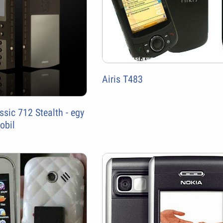
Airis T483
sic 712 Stealth - egy
obil