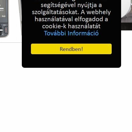
Hanfal szett iPhone-hoz