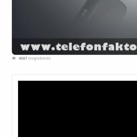
4687
megtekintés