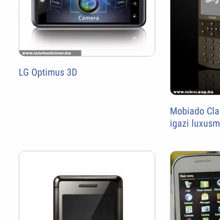
LG Optimus 3D
Mobiado Clas
igazi luxusm