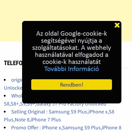
TELEFON HIRDETÉS
original iPhone 14pro,14promax,13pro factory
Unlocked
Wholesales iPhone X 64Gb,256Gb,Galaxy
S8,S8+,S9,S9+,Galaxy J7 Pro Factory Unlocked
Selling Original : Samsung S9 Plus,iPhone x,S8
Plus,Note 8,iPhone 7 Plus
Promo Offer : iPhone x,Samsung S9 Plus,iPhone 8