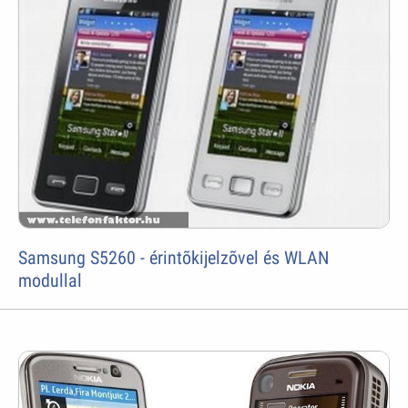
Samsung S5260 - érintõkijelzõvel és WLAN
modullal