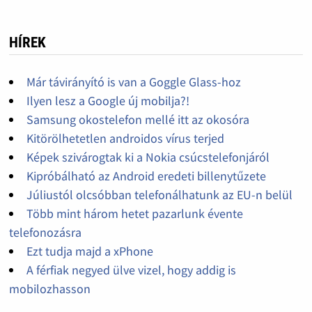
HÍREK
Már távirányító is van a Goggle Glass-hoz
Ilyen lesz a Google új mobilja?!
Samsung okostelefon mellé itt az okosóra
Kitörölhetetlen androidos vírus terjed
Képek szivárogtak ki a Nokia csúcstelefonjáról
Kipróbálható az Android eredeti billenytűzete
Júliustól olcsóbban telefonálhatunk az EU-n belül
Több mint három hetet pazarlunk évente
telefonozásra
Ezt tudja majd a xPhone
A férfiak negyed ülve vizel, hogy addig is
mobilozhasson