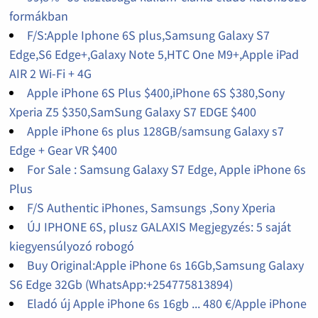
formákban
F/S:Apple Iphone 6S plus,Samsung Galaxy S7
Edge,S6 Edge+,Galaxy Note 5,HTC One M9+,Apple iPad
AIR 2 Wi-Fi + 4G
Apple iPhone 6S Plus $400,iPhone 6S $380,Sony
Xperia Z5 $350,SamSung Galaxy S7 EDGE $400
Apple iPhone 6s plus 128GB/samsung Galaxy s7
Edge + Gear VR $400
For Sale : Samsung Galaxy S7 Edge, Apple iPhone 6s
Plus
F/S Authentic iPhones, Samsungs ,Sony Xperia
ÚJ IPHONE 6S, plusz GALAXIS Megjegyzés: 5 saját
kiegyensúlyozó robogó
Buy Original:Apple iPhone 6s 16Gb,Samsung Galaxy
S6 Edge 32Gb (WhatsApp:+254775813894)
Eladó új Apple iPhone 6s 16gb ... 480 €/Apple iPhone