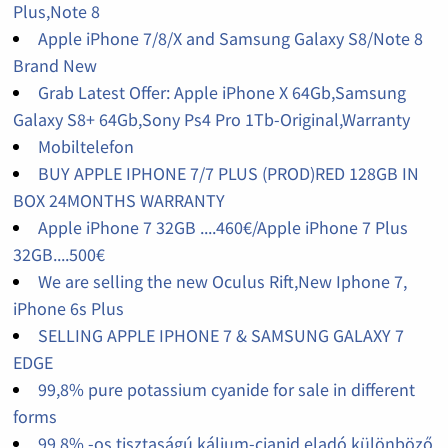
Plus,Note 8
Apple iPhone 7/8/X and Samsung Galaxy S8/Note 8
Brand New
Grab Latest Offer: Apple iPhone X 64Gb,Samsung
Galaxy S8+ 64Gb,Sony Ps4 Pro 1Tb-Original,Warranty
Mobiltelefon
BUY APPLE IPHONE 7/7 PLUS (PROD)RED 128GB IN
BOX 24MONTHS WARRANTY
Apple iPhone 7 32GB ....460€/Apple iPhone 7 Plus
32GB....500€
We are selling the new Oculus Rift,New Iphone 7,
iPhone 6s Plus
SELLING APPLE IPHONE 7 & SAMSUNG GALAXY 7
EDGE
99,8% pure potassium cyanide for sale in different
forms
99,8% -os tisztaságú kálium-cianid eladó különböző