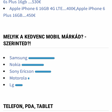
6s Plus 16gb ....530€
Apple iPhone 6 16GB 4G LTE....400€,Apple iPhone 6
Plus 16GB....450€
MELYIK A KEDVENC MOBIL MÁRKÁD? -
SZERINTED?!
Samsung
Nokia
Sony Ericson
Motorola
Lg
TELEFON, PDA, TABLET