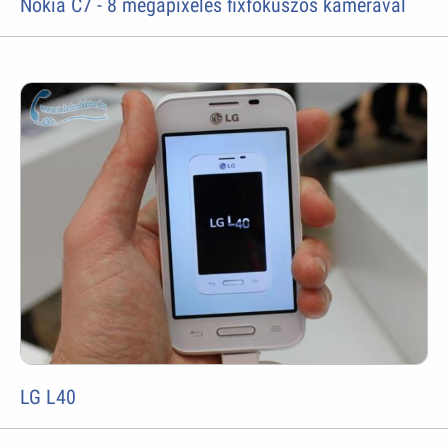
Nokia C7 - 8 megapixeles fixfókuszos kamerával
LG L40