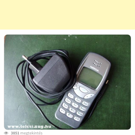
3851
megtekintés