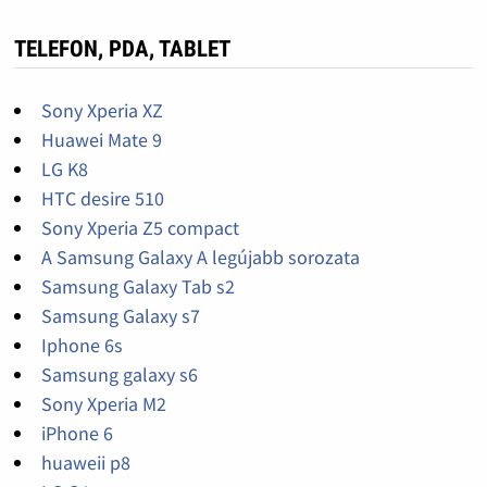
TELEFON, PDA, TABLET
Sony Xperia XZ
Huawei Mate 9
LG K8
HTC desire 510
Sony Xperia Z5 compact
A Samsung Galaxy A legújabb sorozata
Samsung Galaxy Tab s2
Samsung Galaxy s7
Iphone 6s
Samsung galaxy s6
Sony Xperia M2
iPhone 6
huaweii p8