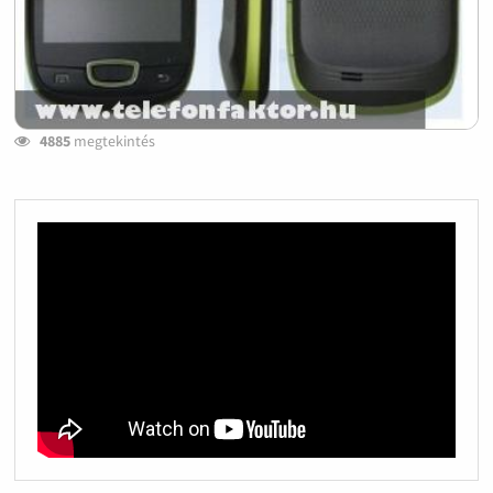
4885
megtekintés