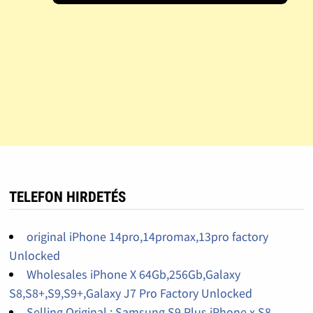
TELEFON HIRDETÉS
original iPhone 14pro,14promax,13pro factory
Unlocked
Wholesales iPhone X 64Gb,256Gb,Galaxy
S8,S8+,S9,S9+,Galaxy J7 Pro Factory Unlocked
Selling Original : Samsung S9 Plus,iPhone x,S8