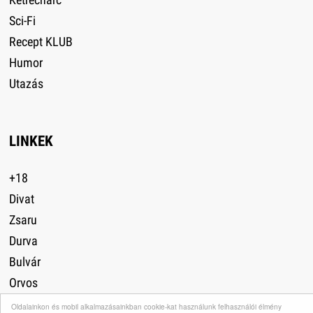
Sci-Fi
Recept KLUB
Humor
Utazás
LINKEK
+18
Divat
Zsaru
Durva
Bulvár
Orvos
Autó
Oldalainkon és mobil alkalmazásainkban cookie-kat használunk felhasználói élmény