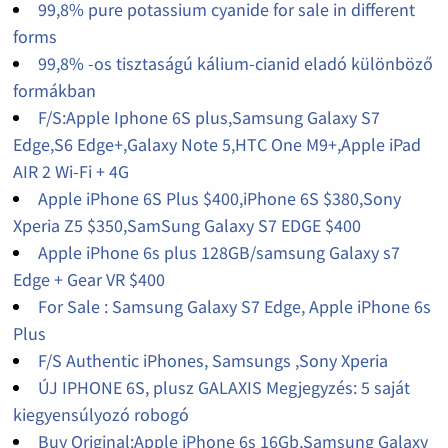
99,8% pure potassium cyanide for sale in different
forms
99,8% -os tisztaságú kálium-cianid eladó különböző
formákban
F/S:Apple Iphone 6S plus,Samsung Galaxy S7
Edge,S6 Edge+,Galaxy Note 5,HTC One M9+,Apple iPad
AIR 2 Wi-Fi + 4G
Apple iPhone 6S Plus $400,iPhone 6S $380,Sony
Xperia Z5 $350,SamSung Galaxy S7 EDGE $400
Apple iPhone 6s plus 128GB/samsung Galaxy s7
Edge + Gear VR $400
For Sale : Samsung Galaxy S7 Edge, Apple iPhone 6s
Plus
F/S Authentic iPhones, Samsungs ,Sony Xperia
ÚJ IPHONE 6S, plusz GALAXIS Megjegyzés: 5 saját
kiegyensúlyozó robogó
Buy Original:Apple iPhone 6s 16Gb,Samsung Galaxy