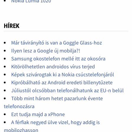
Nokia Lumia 1020
HÍREK
Már távirányító is van a Goggle Glass-hoz
Ilyen lesz a Google új mobilja?!
Samsung okostelefon mellé itt az okosóra
Kitörölhetetlen androidos vírus terjed
Képek szivárogtak ki a Nokia csúcstelefonjáról
Kipróbálható az Android eredeti billenytűzete
Júliustól olcsóbban telefonálhatunk az EU-n belül
Több mint három hetet pazarlunk évente
telefonozásra
Ezt tudja majd a xPhone
A férfiak negyed ülve vizel, hogy addig is
mobilozhasson