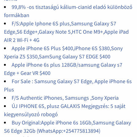
99,8% -os tisztaságú kálium-cianid eladó különböző
formákban
F/S:Apple Iphone 6S plus,Samsung Galaxy S7
Edge,S6 Edge+,Galaxy Note 5,HTC One M9+,Apple iPad
AIR 2 Wi-Fi + 4G
Apple iPhone 6S Plus $400,iPhone 6S $380,Sony
Xperia Z5 $350,SamSung Galaxy S7 EDGE $400
Apple iPhone 6s plus 128GB/samsung Galaxy s7
Edge + Gear VR $400
For Sale : Samsung Galaxy S7 Edge, Apple iPhone 6s
Plus
F/S Authentic iPhones, Samsungs ,Sony Xperia
ÚJ IPHONE 6S, plusz GALAXIS Megjegyzés: 5 saját
kiegyensúlyozó robogó
Buy Original:Apple iPhone 6s 16Gb,Samsung Galaxy
S6 Edge 32Gb (WhatsApp:+254775813894)