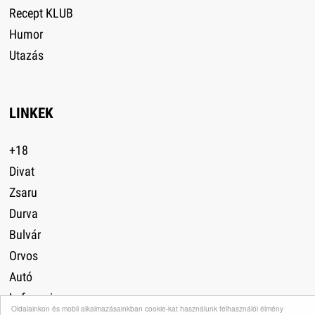
Recept KLUB
Humor
Utazás
LINKEK
+18
Divat
Zsaru
Durva
Bulvár
Orvos
Autó
Lefogyni
Oldalainkon és mobil alkalmazásainkban cookie-kat használunk felhasználói élmény