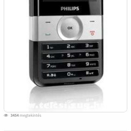
3454
megtekintés