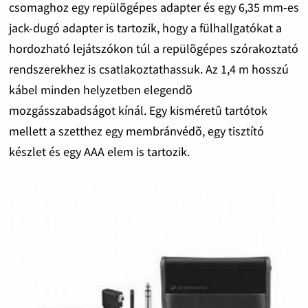
csomaghoz egy repülõgépes adapter és egy 6,35 mm-es
jack-dugó adapter is tartozik, hogy a fülhallgatókat a
hordozható lejátszókon túl a repülõgépes szórakoztató
rendszerekhez is csatlakoztathassuk. Az 1,4 m hosszú
kábel minden helyzetben elegendõ
mozgásszabadságot kínál. Egy kisméretû tartótok
mellett a szetthez egy membránvédõ, egy tisztító
készlet és egy AAA elem is tartozik.