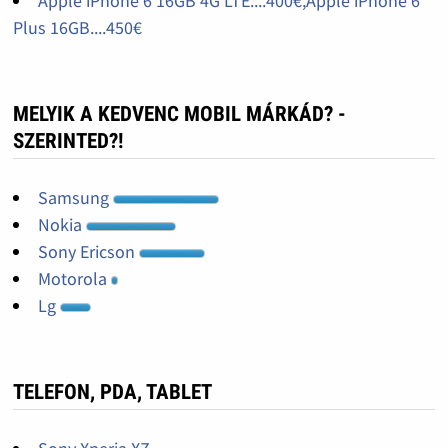
Apple iPhone 6 16GB 4G LTE....400€,Apple iPhone 6
Plus 16GB....450€
MELYIK A KEDVENC MOBIL MÁRKÁD? -
SZERINTED?!
Samsung
Nokia
Sony Ericson
Motorola
Lg
TELEFON, PDA, TABLET