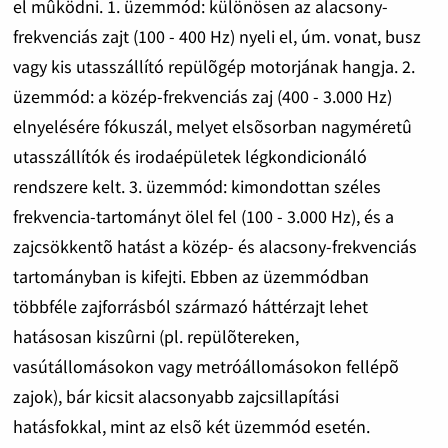
el mûködni. 1. üzemmód: különösen az alacsony-
frekvenciás zajt (100 - 400 Hz) nyeli el, úm. vonat, busz
vagy kis utasszállító repülõgép motorjának hangja. 2.
üzemmód: a közép-frekvenciás zaj (400 - 3.000 Hz)
elnyelésére fókuszál, melyet elsõsorban nagyméretû
utasszállítók és irodaépületek légkondicionáló
rendszere kelt. 3. üzemmód: kimondottan széles
frekvencia-tartományt ölel fel (100 - 3.000 Hz), és a
zajcsökkentõ hatást a közép- és alacsony-frekvenciás
tartományban is kifejti. Ebben az üzemmódban
többféle zajforrásból származó háttérzajt lehet
hatásosan kiszûrni (pl. repülõtereken,
vasútállomásokon vagy metróállomásokon fellépõ
zajok), bár kicsit alacsonyabb zajcsillapítási
hatásfokkal, mint az elsõ két üzemmód esetén.