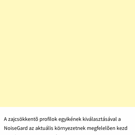
A zajcsökkentõ profilok egyikének kiválasztásával a
NoiseGard az aktuális környezetnek megfelelõen kezd