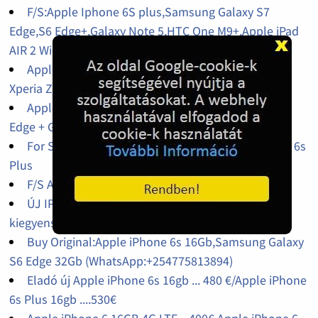
F/S:Apple Iphone 6S plus,Samsung Galaxy S7
Edge,S6 Edge+,Galaxy Note 5,HTC One M9+,Apple iPad
AIR 2 Wi-Fi + 4G
Apple iPhone 6S Plus $400,iPhone 6S $380,Sony
Xperia Z5 $350,SamSung Galaxy S7 EDGE $400
Apple iPhone 6s plus 128GB/samsung Galaxy s7
Edge + Gear VR $400
For Sale : Samsung Galaxy S7 Edge, Apple iPhone 6s
Plus
F/S Authentic iPhones, Samsungs ,Sony Xperia
ÚJ IPHONE 6S, plusz GALAXIS Megjegyzés: 5 saját
kiegyensúlyozó robogó
Buy Original:Apple iPhone 6s 16Gb,Samsung Galaxy
S6 Edge 32Gb (WhatsApp:+254775813894)
Eladó új Apple iPhone 6s 16gb ... 480 €/Apple iPhone
6s Plus 16gb ....530€