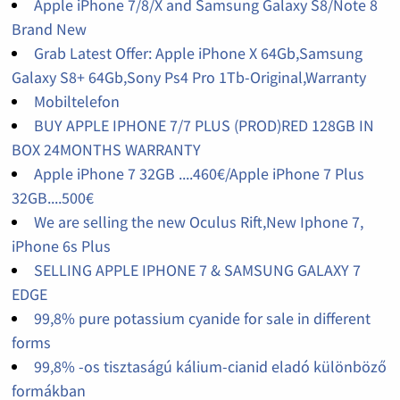
Apple iPhone 7/8/X and Samsung Galaxy S8/Note 8
Brand New
Grab Latest Offer: Apple iPhone X 64Gb,Samsung
Galaxy S8+ 64Gb,Sony Ps4 Pro 1Tb-Original,Warranty
Mobiltelefon
BUY APPLE IPHONE 7/7 PLUS (PROD)RED 128GB IN
BOX 24MONTHS WARRANTY
Apple iPhone 7 32GB ....460€/Apple iPhone 7 Plus
32GB....500€
We are selling the new Oculus Rift,New Iphone 7,
iPhone 6s Plus
SELLING APPLE IPHONE 7 & SAMSUNG GALAXY 7
EDGE
99,8% pure potassium cyanide for sale in different
forms
99,8% -os tisztaságú kálium-cianid eladó különböző
formákban