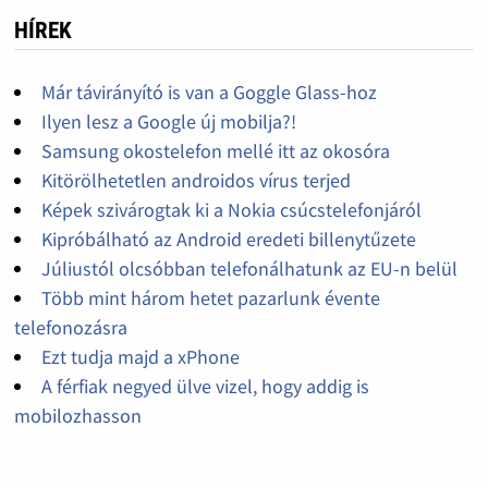
HÍREK
Már távirányító is van a Goggle Glass-hoz
Ilyen lesz a Google új mobilja?!
Samsung okostelefon mellé itt az okosóra
Kitörölhetetlen androidos vírus terjed
Képek szivárogtak ki a Nokia csúcstelefonjáról
Kipróbálható az Android eredeti billenytűzete
Júliustól olcsóbban telefonálhatunk az EU-n belül
Több mint három hetet pazarlunk évente
telefonozásra
Ezt tudja majd a xPhone
A férfiak negyed ülve vizel, hogy addig is
mobilozhasson