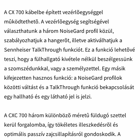
A CX 700 kábelbe épített vezérlõegységgel
mûködtethetõ. A vezérlõegység segítségével
választhatunk a három NoiseGard profil közül,
szabályozhatjuk a hangerõt, illetve aktiválhatjuk a
Sennheiser TalkThrough funkciót. Ez a funkció lehetõvé
teszi, hogy a fülhallgató kivétele nélkül beszélgessünk
a szomszédunkkal, vagy a személyzettel. Egy másik
kifejezetten hasznos funkció: a NoiseGard profilok
közötti váltást és a TalkThrough funkció bekapcsolását
egy hallható és egy látható jel is jelzi.
A CXC 700 három különbözõ méretû füldugó szettel
kerül forgalomba, így tökéletes illeszkedésrõl és
optimális passzív zajcsillapításról gondoskodik. A