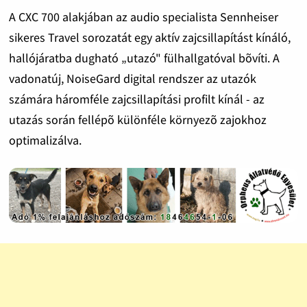
A CXC 700 alakjában az audio specialista Sennheiser
sikeres Travel sorozatát egy aktív zajcsillapítást kínáló,
hallójáratba dugható „utazó" fülhallgatóval bõvíti. A
vadonatúj, NoiseGard digital rendszer az utazók
számára háromféle zajcsillapítási profilt kínál - az
utazás során fellépõ különféle környezõ zajokhoz
optimalizálva.