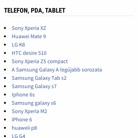
TELEFON, PDA, TABLET
Sony Xperia XZ
Huawei Mate 9
LG K8
HTC desire 510
Sony Xperia Z5 compact
A Samsung Galaxy A legújabb sorozata
Samsung Galaxy Tab s2
Samsung Galaxy s7
Iphone 6s
Samsung galaxy s6
Sony Xperia M2
iPhone 6
huaweii p8
LG G4