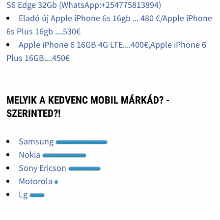
S6 Edge 32Gb (WhatsApp:+254775813894)
Eladó új Apple iPhone 6s 16gb ... 480 €/Apple iPhone
6s Plus 16gb ....530€
Apple iPhone 6 16GB 4G LTE....400€,Apple iPhone 6
Plus 16GB....450€
MELYIK A KEDVENC MOBIL MÁRKÁD? -
SZERINTED?!
Samsung
Nokia
Sony Ericson
Motorola
Lg