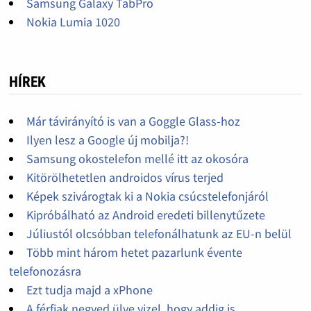
Samsung Galaxy TabPro
Nokia Lumia 1020
HÍREK
Már távirányító is van a Goggle Glass-hoz
Ilyen lesz a Google új mobilja?!
Samsung okostelefon mellé itt az okosóra
Kitörölhetetlen androidos vírus terjed
Képek szivárogtak ki a Nokia csúcstelefonjáról
Kipróbálható az Android eredeti billenytűzete
Júliustól olcsóbban telefonálhatunk az EU-n belül
Több mint három hetet pazarlunk évente
telefonozásra
Ezt tudja majd a xPhone
A férfiak negyed ülve vizel, hogy addig is