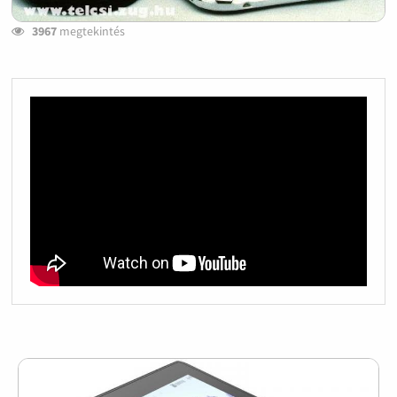
3967
megtekintés