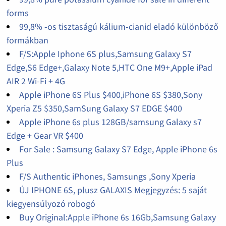
forms
99,8% -os tisztaságú kálium-cianid eladó különböző
formákban
F/S:Apple Iphone 6S plus,Samsung Galaxy S7
Edge,S6 Edge+,Galaxy Note 5,HTC One M9+,Apple iPad
AIR 2 Wi-Fi + 4G
Apple iPhone 6S Plus $400,iPhone 6S $380,Sony
Xperia Z5 $350,SamSung Galaxy S7 EDGE $400
Apple iPhone 6s plus 128GB/samsung Galaxy s7
Edge + Gear VR $400
For Sale : Samsung Galaxy S7 Edge, Apple iPhone 6s
Plus
F/S Authentic iPhones, Samsungs ,Sony Xperia
ÚJ IPHONE 6S, plusz GALAXIS Megjegyzés: 5 saját
kiegyensúlyozó robogó
Buy Original:Apple iPhone 6s 16Gb,Samsung Galaxy