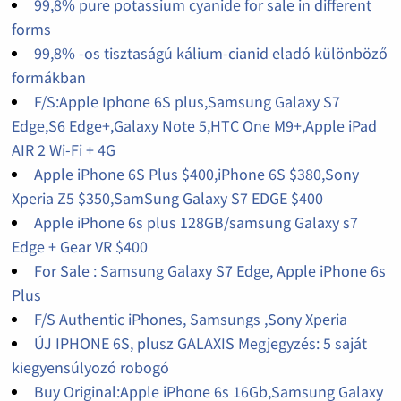
99,8% pure potassium cyanide for sale in different
forms
99,8% -os tisztaságú kálium-cianid eladó különböző
formákban
F/S:Apple Iphone 6S plus,Samsung Galaxy S7
Edge,S6 Edge+,Galaxy Note 5,HTC One M9+,Apple iPad
AIR 2 Wi-Fi + 4G
Apple iPhone 6S Plus $400,iPhone 6S $380,Sony
Xperia Z5 $350,SamSung Galaxy S7 EDGE $400
Apple iPhone 6s plus 128GB/samsung Galaxy s7
Edge + Gear VR $400
For Sale : Samsung Galaxy S7 Edge, Apple iPhone 6s
Plus
F/S Authentic iPhones, Samsungs ,Sony Xperia
ÚJ IPHONE 6S, plusz GALAXIS Megjegyzés: 5 saját
kiegyensúlyozó robogó
Buy Original:Apple iPhone 6s 16Gb,Samsung Galaxy