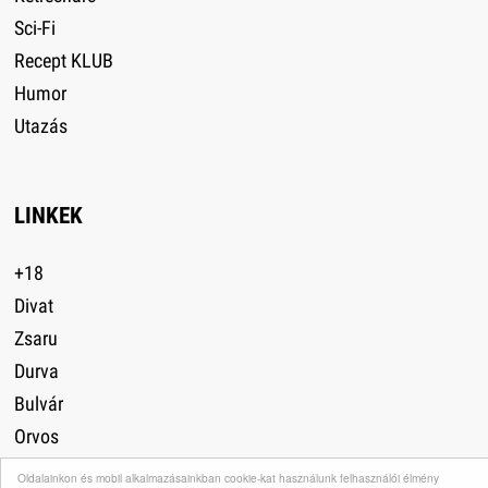
Sci-Fi
Recept KLUB
Humor
Utazás
LINKEK
+18
Divat
Zsaru
Durva
Bulvár
Orvos
Autó
Oldalainkon és mobil alkalmazásainkban cookie-kat használunk felhasználói élmény