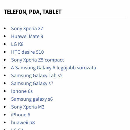
TELEFON, PDA, TABLET
Sony Xperia XZ
Huawei Mate 9
LG K8
HTC desire 510
Sony Xperia Z5 compact
A Samsung Galaxy A legújabb sorozata
Samsung Galaxy Tab s2
Samsung Galaxy s7
Iphone 6s
Samsung galaxy s6
Sony Xperia M2
iPhone 6
huaweii p8