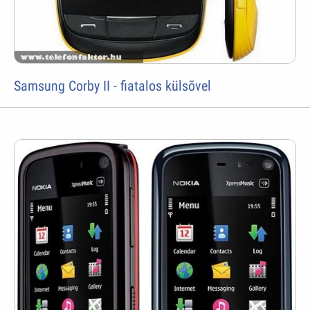
Samsung Corby II - fiatalos külsõvel