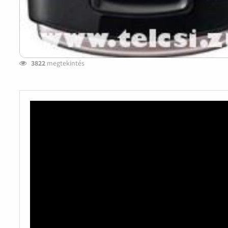
3822
megtekintés