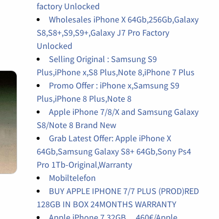
factory Unlocked
Wholesales iPhone X 64Gb,256Gb,Galaxy
S8,S8+,S9,S9+,Galaxy J7 Pro Factory
Unlocked
Selling Original : Samsung S9
Plus,iPhone x,S8 Plus,Note 8,iPhone 7 Plus
Promo Offer : iPhone x,Samsung S9
Plus,iPhone 8 Plus,Note 8
Apple iPhone 7/8/X and Samsung Galaxy
S8/Note 8 Brand New
Grab Latest Offer: Apple iPhone X
64Gb,Samsung Galaxy S8+ 64Gb,Sony Ps4
Pro 1Tb-Original,Warranty
Mobiltelefon
BUY APPLE IPHONE 7/7 PLUS (PROD)RED
128GB IN BOX 24MONTHS WARRANTY
Apple iPhone 7 32GB ....460€/Apple