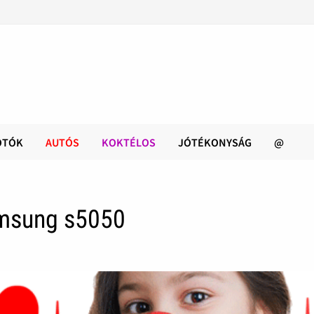
OTÓK
AUTÓS
KOKTÉLOS
JÓTÉKONYSÁG
@
msung s5050