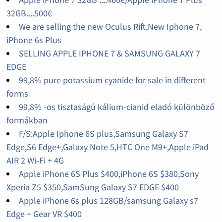
32GB....500€
We are selling the new Oculus Rift,New Iphone 7,
iPhone 6s Plus
SELLING APPLE IPHONE 7 & SAMSUNG GALAXY 7
EDGE
99,8% pure potassium cyanide for sale in different
forms
99,8% -os tisztaságú kálium-cianid eladó különböző
formákban
F/S:Apple Iphone 6S plus,Samsung Galaxy S7
Edge,S6 Edge+,Galaxy Note 5,HTC One M9+,Apple iPad
AIR 2 Wi-Fi + 4G
Apple iPhone 6S Plus $400,iPhone 6S $380,Sony
Xperia Z5 $350,SamSung Galaxy S7 EDGE $400
Apple iPhone 6s plus 128GB/samsung Galaxy s7
Edge + Gear VR $400