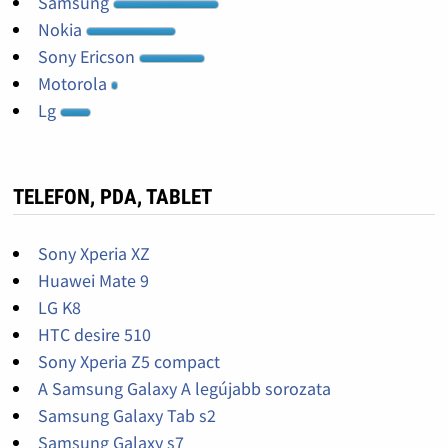
Samsung
Nokia
Sony Ericson
Motorola
Lg
TELEFON, PDA, TABLET
Sony Xperia XZ
Huawei Mate 9
LG K8
HTC desire 510
Sony Xperia Z5 compact
A Samsung Galaxy A legújabb sorozata
Samsung Galaxy Tab s2
Samsung Galaxy s7