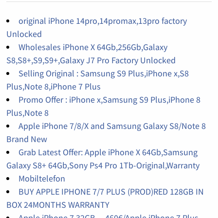
original iPhone 14pro,14promax,13pro factory
Unlocked
Wholesales iPhone X 64Gb,256Gb,Galaxy
S8,S8+,S9,S9+,Galaxy J7 Pro Factory Unlocked
Selling Original : Samsung S9 Plus,iPhone x,S8
Plus,Note 8,iPhone 7 Plus
Promo Offer : iPhone x,Samsung S9 Plus,iPhone 8
Plus,Note 8
Apple iPhone 7/8/X and Samsung Galaxy S8/Note 8
Brand New
Grab Latest Offer: Apple iPhone X 64Gb,Samsung
Galaxy S8+ 64Gb,Sony Ps4 Pro 1Tb-Original,Warranty
Mobiltelefon
BUY APPLE IPHONE 7/7 PLUS (PROD)RED 128GB IN
BOX 24MONTHS WARRANTY
Apple iPhone 7 32GB ....460€/Apple iPhone 7 Plus