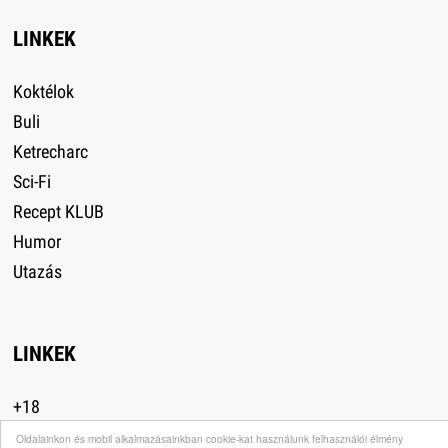
LINKEK
Koktélok
Buli
Ketrecharc
Sci-Fi
Recept KLUB
Humor
Utazás
LINKEK
+18
Divat
Oldalainkon és mobil alkalmazásainkban cookie-kat használunk felhasználói élmény