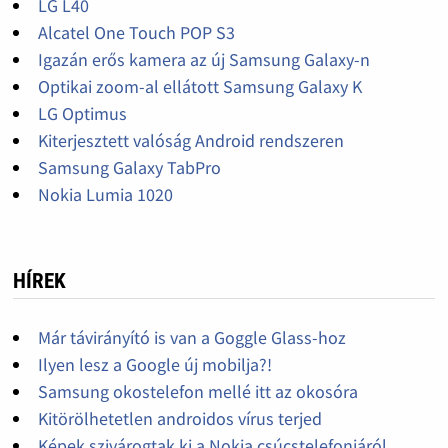
LG L40
Alcatel One Touch POP S3
Igazán erős kamera az új Samsung Galaxy-n
Optikai zoom-al ellátott Samsung Galaxy K
LG Optimus
Kiterjesztett valóság Android rendszeren
Samsung Galaxy TabPro
Nokia Lumia 1020
HÍREK
Már távirányító is van a Goggle Glass-hoz
Ilyen lesz a Google új mobilja?!
Samsung okostelefon mellé itt az okosóra
Kitörölhetetlen androidos vírus terjed
Képek szivárogtak ki a Nokia csúcstelefonjáról