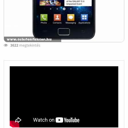
3622
megtekintés