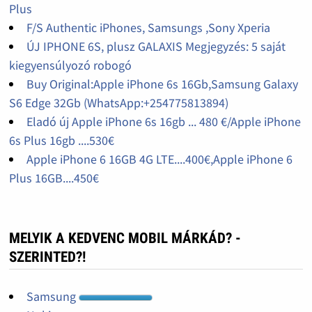
Plus
F/S Authentic iPhones, Samsungs ,Sony Xperia
ÚJ IPHONE 6S, plusz GALAXIS Megjegyzés: 5 saját
kiegyensúlyozó robogó
Buy Original:Apple iPhone 6s 16Gb,Samsung Galaxy
S6 Edge 32Gb (WhatsApp:+254775813894)
Eladó új Apple iPhone 6s 16gb ... 480 €/Apple iPhone
6s Plus 16gb ....530€
Apple iPhone 6 16GB 4G LTE....400€,Apple iPhone 6
Plus 16GB....450€
MELYIK A KEDVENC MOBIL MÁRKÁD? -
SZERINTED?!
Samsung