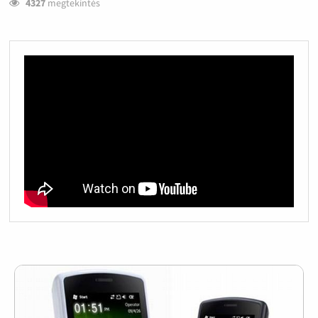
4327
megtekintés