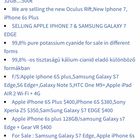
32GB....500€
We are selling the new Oculus Rift,New Iphone 7,
iPhone 6s Plus
SELLING APPLE IPHONE 7 & SAMSUNG GALAXY 7
EDGE
99,8% pure potassium cyanide for sale in different
forms
99,8% -os tisztaságú kálium-cianid eladó különböző
formákban
F/S:Apple Iphone 6S plus,Samsung Galaxy S7
Edge,S6 Edge+,Galaxy Note 5,HTC One M9+,Apple iPad
AIR 2 Wi-Fi + 4G
Apple iPhone 6S Plus $400,iPhone 6S $380,Sony
Xperia Z5 $350,SamSung Galaxy S7 EDGE $400
Apple iPhone 6s plus 128GB/samsung Galaxy s7
Edge + Gear VR $400
For Sale : Samsung Galaxy S7 Edge, Apple iPhone 6s