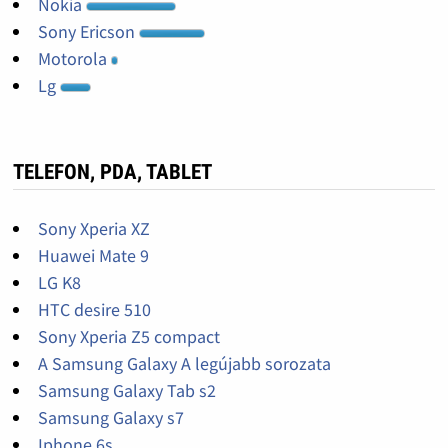
Nokia
Sony Ericson
Motorola
Lg
TELEFON, PDA, TABLET
Sony Xperia XZ
Huawei Mate 9
LG K8
HTC desire 510
Sony Xperia Z5 compact
A Samsung Galaxy A legújabb sorozata
Samsung Galaxy Tab s2
Samsung Galaxy s7
Iphone 6s