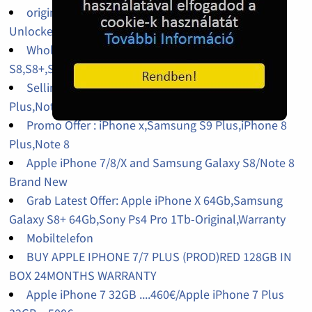
original iPhone 14pro,14promax,13pro factory
Unlocked
Wholesales iPhone X 64Gb,256Gb,Galaxy
S8,S8+,S9,S9+,Galaxy J7 Pro Factory Unlocked
Selling Original : Samsung S9 Plus,iPhone x,S8
Plus,Note 8,iPhone 7 Plus
Promo Offer : iPhone x,Samsung S9 Plus,iPhone 8
Plus,Note 8
Apple iPhone 7/8/X and Samsung Galaxy S8/Note 8
Brand New
Grab Latest Offer: Apple iPhone X 64Gb,Samsung
Galaxy S8+ 64Gb,Sony Ps4 Pro 1Tb-Original,Warranty
Mobiltelefon
BUY APPLE IPHONE 7/7 PLUS (PROD)RED 128GB IN
BOX 24MONTHS WARRANTY
Apple iPhone 7 32GB ....460€/Apple iPhone 7 Plus