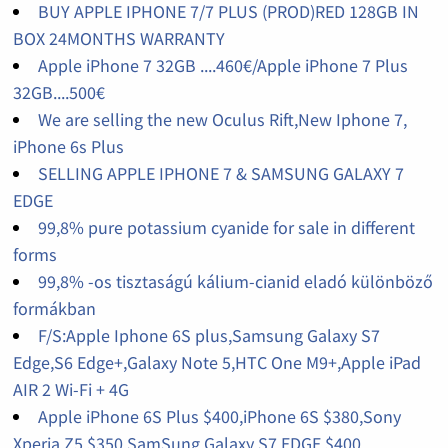
BUY APPLE IPHONE 7/7 PLUS (PROD)RED 128GB IN
BOX 24MONTHS WARRANTY
Apple iPhone 7 32GB ....460€/Apple iPhone 7 Plus
32GB....500€
We are selling the new Oculus Rift,New Iphone 7,
iPhone 6s Plus
SELLING APPLE IPHONE 7 & SAMSUNG GALAXY 7
EDGE
99,8% pure potassium cyanide for sale in different
forms
99,8% -os tisztaságú kálium-cianid eladó különböző
formákban
F/S:Apple Iphone 6S plus,Samsung Galaxy S7
Edge,S6 Edge+,Galaxy Note 5,HTC One M9+,Apple iPad
AIR 2 Wi-Fi + 4G
Apple iPhone 6S Plus $400,iPhone 6S $380,Sony
Xperia Z5 $350,SamSung Galaxy S7 EDGE $400