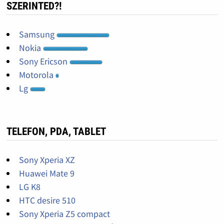
SZERINTED?!
Samsung
Nokia
Sony Ericson
Motorola
Lg
TELEFON, PDA, TABLET
Sony Xperia XZ
Huawei Mate 9
LG K8
HTC desire 510
Sony Xperia Z5 compact