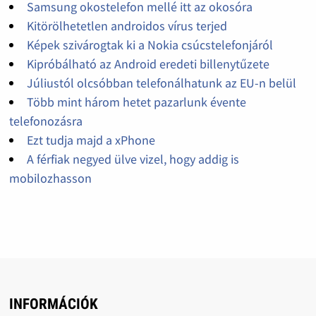
Samsung okostelefon mellé itt az okosóra
Kitörölhetetlen androidos vírus terjed
Képek szivárogtak ki a Nokia csúcstelefonjáról
Kipróbálható az Android eredeti billenytűzete
Júliustól olcsóbban telefonálhatunk az EU-n belül
Több mint három hetet pazarlunk évente
telefonozásra
Ezt tudja majd a xPhone
A férfiak negyed ülve vizel, hogy addig is
mobilozhasson
INFORMÁCIÓK