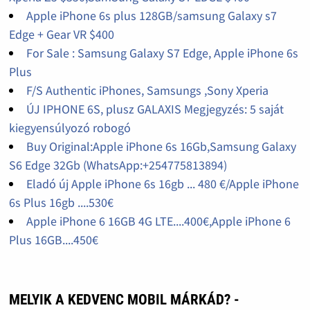
Apple iPhone 6s plus 128GB/samsung Galaxy s7
Edge + Gear VR $400
For Sale : Samsung Galaxy S7 Edge, Apple iPhone 6s
Plus
F/S Authentic iPhones, Samsungs ,Sony Xperia
ÚJ IPHONE 6S, plusz GALAXIS Megjegyzés: 5 saját
kiegyensúlyozó robogó
Buy Original:Apple iPhone 6s 16Gb,Samsung Galaxy
S6 Edge 32Gb (WhatsApp:+254775813894)
Eladó új Apple iPhone 6s 16gb ... 480 €/Apple iPhone
6s Plus 16gb ....530€
Apple iPhone 6 16GB 4G LTE....400€,Apple iPhone 6
Plus 16GB....450€
MELYIK A KEDVENC MOBIL MÁRKÁD? -