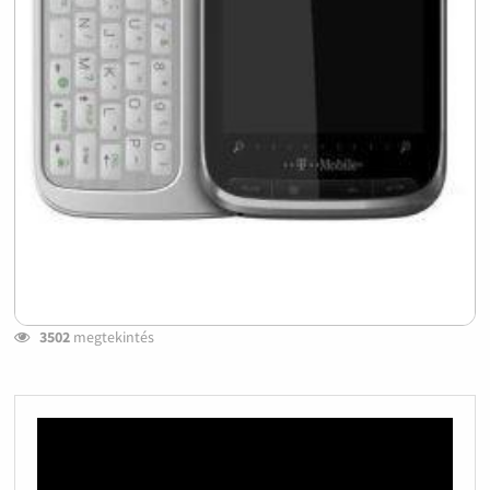
3502
megtekintés