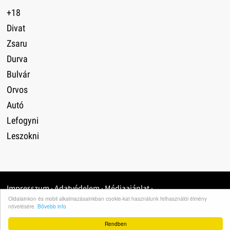
+18
Divat
Zsaru
Durva
Bulvár
Orvos
Autó
Lefogyni
Leszokni
Impresszum
·
Adatvédelem
·
Médiaajánlat
·
Oldalainkon és mobil alkalmazásainkban cookie-kat használunk felhasználói élmény
növelésére.
Bővebb info
Rendben