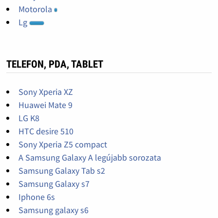
Motorola
Lg
TELEFON, PDA, TABLET
Sony Xperia XZ
Huawei Mate 9
LG K8
HTC desire 510
Sony Xperia Z5 compact
A Samsung Galaxy A legújabb sorozata
Samsung Galaxy Tab s2
Samsung Galaxy s7
Iphone 6s
Samsung galaxy s6