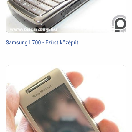
Samsung L700 - Ezüst középút