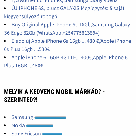
ÚJ IPHONE 6S, plusz GALAXIS Megjegyzés: 5 saját
kiegyensúlyozó robogó
Buy Original:Apple iPhone 6s 16Gb,Samsung Galaxy
S6 Edge 32Gb (WhatsApp:+254775813894)
Eladó új Apple iPhone 6s 16gb ... 480 €/Apple iPhone
6s Plus 16gb ....530€
Apple iPhone 6 16GB 4G LTE....400€,Apple iPhone 6
Plus 16GB....450€
MELYIK A KEDVENC MOBIL MÁRKÁD? -
SZERINTED?!
Samsung
Nokia
Sony Ericson