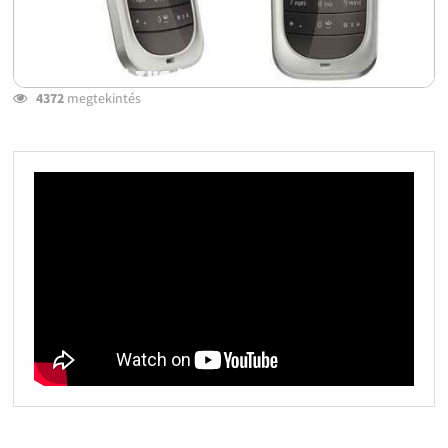
4372
megtekintés