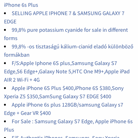
iPhone 6s Plus
SELLING APPLE IPHONE 7 & SAMSUNG GALAXY 7
EDGE
99,8% pure potassium cyanide for sale in different
forms
99,8% -os tisztaságú kálium-cianid eladó különböző
formákban
F/S:Apple Iphone 6S plus,Samsung Galaxy S7
Edge,S6 Edge+,Galaxy Note 5,HTC One M9+,Apple iPad
AIR 2 Wi-Fi + 4G
Apple iPhone 6S Plus $400,iPhone 6S $380,Sony
Xperia Z5 $350,SamSung Galaxy S7 EDGE $400
Apple iPhone 6s plus 128GB/samsung Galaxy s7
Edge + Gear VR $400
For Sale : Samsung Galaxy S7 Edge, Apple iPhone 6s
Plus
F/S Authentic iPhones, Samsungs ,Sony Xperia