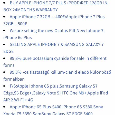
BUY APPLE IPHONE 7/7 PLUS (PROD)RED 128GB IN
BOX 24MONTHS WARRANTY
Apple iPhone 7 32GB ....460€/Apple iPhone 7 Plus
32GB....500€
We are selling the new Oculus Rift,New Iphone 7,
iPhone 6s Plus
SELLING APPLE IPHONE 7 & SAMSUNG GALAXY 7
EDGE
99,8% pure potassium cyanide for sale in different
forms
99,8% -os tisztaságú kálium-cianid eladó különböző
formákban
F/S:Apple Iphone 6S plus,Samsung Galaxy S7
Edge,S6 Edge+,Galaxy Note 5,HTC One M9+,Apple iPad
AIR 2 Wi-Fi + 4G
Apple iPhone 6S Plus $400,iPhone 6S $380,Sony
Xperia Z5 $350,SamSung Galaxy S7 EDGE $400