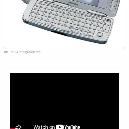
3957
megtekintés