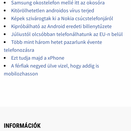
Samsung okostelefon mellé itt az okosóra
Kitörölhetetlen androidos vírus terjed
Képek szivárogtak ki a Nokia csúcstelefonjáról
Kipróbálható az Android eredeti billenytűzete
Júliustól olcsóbban telefonálhatunk az EU-n belül
Több mint három hetet pazarlunk évente
telefonozásra
Ezt tudja majd a xPhone
A férfiak negyed ülve vizel, hogy addig is
mobilozhasson
INFORMÁCIÓK