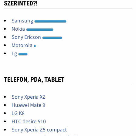
SZERINTED?!
Samsung
Nokia
Sony Ericson
Motorola
Lg
TELEFON, PDA, TABLET
Sony Xperia XZ
Huawei Mate 9
LG K8
HTC desire 510
Sony Xperia Z5 compact