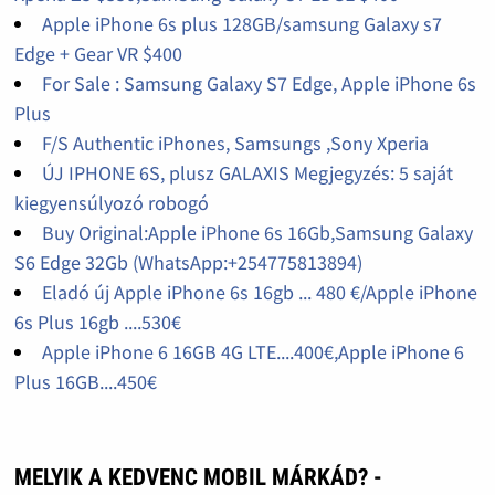
Apple iPhone 6s plus 128GB/samsung Galaxy s7
Edge + Gear VR $400
For Sale : Samsung Galaxy S7 Edge, Apple iPhone 6s
Plus
F/S Authentic iPhones, Samsungs ,Sony Xperia
ÚJ IPHONE 6S, plusz GALAXIS Megjegyzés: 5 saját
kiegyensúlyozó robogó
Buy Original:Apple iPhone 6s 16Gb,Samsung Galaxy
S6 Edge 32Gb (WhatsApp:+254775813894)
Eladó új Apple iPhone 6s 16gb ... 480 €/Apple iPhone
6s Plus 16gb ....530€
Apple iPhone 6 16GB 4G LTE....400€,Apple iPhone 6
Plus 16GB....450€
MELYIK A KEDVENC MOBIL MÁRKÁD? -