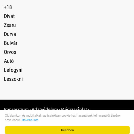
+18
Divat
Zsaru
Durva
Bulvár
Orvos
Autó
Lefogyni
Leszokni
Impresszum
·
Adatvédelem
·
Médiaajánlat
·
Oldalainkon és mobil alkalmazásainkban cookie-kat használunk felhasználói élmény
növelésére.
Bővebb info
Rendben