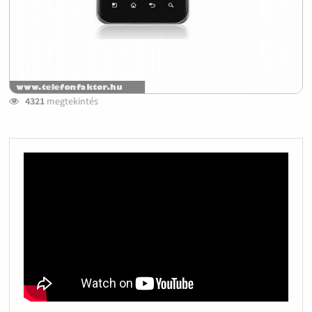
4321
megtekintés