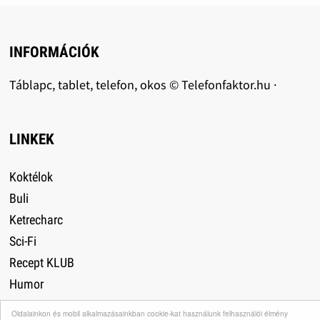
INFORMÁCIÓK
Táblapc, tablet, telefon, okos © Telefonfaktor.hu ·
LINKEK
Koktélok
Buli
Ketrecharc
Sci-Fi
Recept KLUB
Humor
Utazás
Oldalainkon és mobil alkalmazásainkban cookie-kat használunk felhasználói élmény