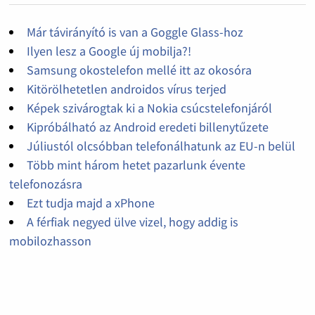
Már távirányító is van a Goggle Glass-hoz
Ilyen lesz a Google új mobilja?!
Samsung okostelefon mellé itt az okosóra
Kitörölhetetlen androidos vírus terjed
Képek szivárogtak ki a Nokia csúcstelefonjáról
Kipróbálható az Android eredeti billenytűzete
Júliustól olcsóbban telefonálhatunk az EU-n belül
Több mint három hetet pazarlunk évente
telefonozásra
Ezt tudja majd a xPhone
A férfiak negyed ülve vizel, hogy addig is
mobilozhasson