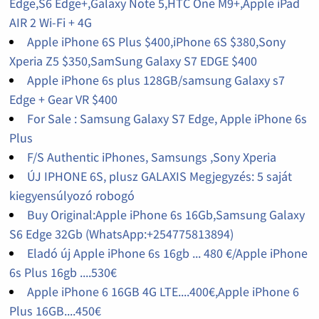
Edge,S6 Edge+,Galaxy Note 5,HTC One M9+,Apple iPad
AIR 2 Wi-Fi + 4G
Apple iPhone 6S Plus $400,iPhone 6S $380,Sony
Xperia Z5 $350,SamSung Galaxy S7 EDGE $400
Apple iPhone 6s plus 128GB/samsung Galaxy s7
Edge + Gear VR $400
For Sale : Samsung Galaxy S7 Edge, Apple iPhone 6s
Plus
F/S Authentic iPhones, Samsungs ,Sony Xperia
ÚJ IPHONE 6S, plusz GALAXIS Megjegyzés: 5 saját
kiegyensúlyozó robogó
Buy Original:Apple iPhone 6s 16Gb,Samsung Galaxy
S6 Edge 32Gb (WhatsApp:+254775813894)
Eladó új Apple iPhone 6s 16gb ... 480 €/Apple iPhone
6s Plus 16gb ....530€
Apple iPhone 6 16GB 4G LTE....400€,Apple iPhone 6
Plus 16GB....450€