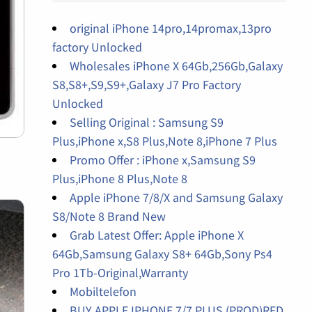
original iPhone 14pro,14promax,13pro
factory Unlocked
Wholesales iPhone X 64Gb,256Gb,Galaxy
S8,S8+,S9,S9+,Galaxy J7 Pro Factory
Unlocked
Selling Original : Samsung S9
Plus,iPhone x,S8 Plus,Note 8,iPhone 7 Plus
Promo Offer : iPhone x,Samsung S9
Plus,iPhone 8 Plus,Note 8
Apple iPhone 7/8/X and Samsung Galaxy
S8/Note 8 Brand New
Grab Latest Offer: Apple iPhone X
64Gb,Samsung Galaxy S8+ 64Gb,Sony Ps4
Pro 1Tb-Original,Warranty
Mobiltelefon
BUY APPLE IPHONE 7/7 PLUS (PROD)RED