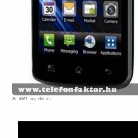
4367
megtekintés