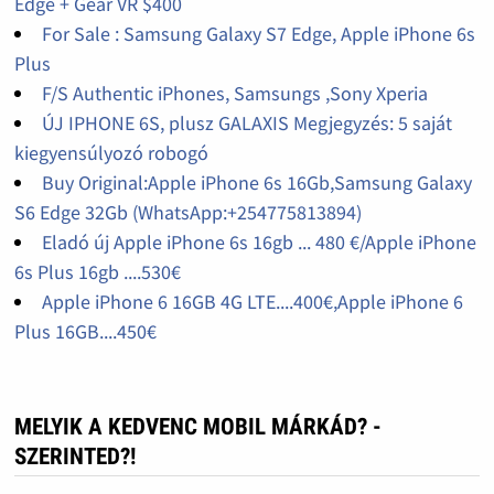
Edge + Gear VR $400
For Sale : Samsung Galaxy S7 Edge, Apple iPhone 6s
Plus
F/S Authentic iPhones, Samsungs ,Sony Xperia
ÚJ IPHONE 6S, plusz GALAXIS Megjegyzés: 5 saját
kiegyensúlyozó robogó
Buy Original:Apple iPhone 6s 16Gb,Samsung Galaxy
S6 Edge 32Gb (WhatsApp:+254775813894)
Eladó új Apple iPhone 6s 16gb ... 480 €/Apple iPhone
6s Plus 16gb ....530€
Apple iPhone 6 16GB 4G LTE....400€,Apple iPhone 6
Plus 16GB....450€
MELYIK A KEDVENC MOBIL MÁRKÁD? -
SZERINTED?!