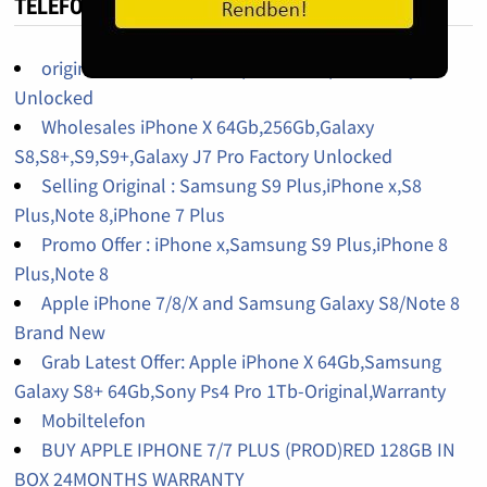
TELEFON HIRDETÉS
original iPhone 14pro,14promax,13pro factory
Unlocked
Wholesales iPhone X 64Gb,256Gb,Galaxy
S8,S8+,S9,S9+,Galaxy J7 Pro Factory Unlocked
Selling Original : Samsung S9 Plus,iPhone x,S8
Plus,Note 8,iPhone 7 Plus
Promo Offer : iPhone x,Samsung S9 Plus,iPhone 8
Plus,Note 8
Apple iPhone 7/8/X and Samsung Galaxy S8/Note 8
Brand New
Grab Latest Offer: Apple iPhone X 64Gb,Samsung
Galaxy S8+ 64Gb,Sony Ps4 Pro 1Tb-Original,Warranty
Mobiltelefon
BUY APPLE IPHONE 7/7 PLUS (PROD)RED 128GB IN
BOX 24MONTHS WARRANTY