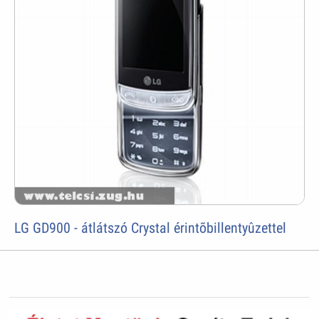
LG GD900 - átlátszó Crystal érintõbillentyûzettel