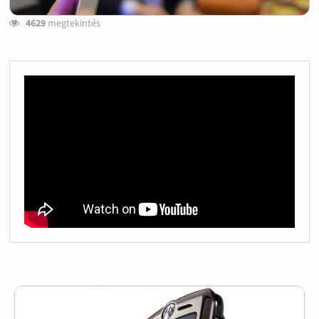
4629
megtekintés