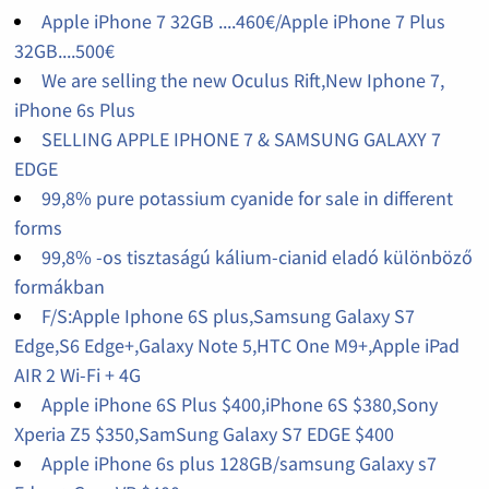
Apple iPhone 7 32GB ....460€/Apple iPhone 7 Plus
32GB....500€
We are selling the new Oculus Rift,New Iphone 7,
iPhone 6s Plus
SELLING APPLE IPHONE 7 & SAMSUNG GALAXY 7
EDGE
99,8% pure potassium cyanide for sale in different
forms
99,8% -os tisztaságú kálium-cianid eladó különböző
formákban
F/S:Apple Iphone 6S plus,Samsung Galaxy S7
Edge,S6 Edge+,Galaxy Note 5,HTC One M9+,Apple iPad
AIR 2 Wi-Fi + 4G
Apple iPhone 6S Plus $400,iPhone 6S $380,Sony
Xperia Z5 $350,SamSung Galaxy S7 EDGE $400
Apple iPhone 6s plus 128GB/samsung Galaxy s7