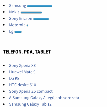
Samsung
Nokia
Sony Ericson
Motorola
Lg
TELEFON, PDA, TABLET
Sony Xperia XZ
Huawei Mate 9
LG K8
HTC desire 510
Sony Xperia Z5 compact
A Samsung Galaxy A legújabb sorozata
Samsung Galaxy Tab s2