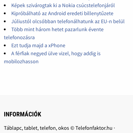
Képek szivárogtak ki a Nokia csúcstelefonjáról
Kipróbálható az Android eredeti billenytűzete
Júliustól olcsóbban telefonálhatunk az EU-n belül
Több mint három hetet pazarlunk évente
telefonozásra
Ezt tudja majd a xPhone
A férfiak negyed ülve vizel, hogy addig is
mobilozhasson
INFORMÁCIÓK
Táblapc, tablet, telefon, okos © Telefonfaktor.hu ·