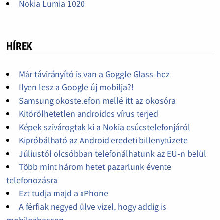
Nokia Lumia 1020
HÍREK
Már távirányító is van a Goggle Glass-hoz
Ilyen lesz a Google új mobilja?!
Samsung okostelefon mellé itt az okosóra
Kitörölhetetlen androidos vírus terjed
Képek szivárogtak ki a Nokia csúcstelefonjáról
Kipróbálható az Android eredeti billenytűzete
Júliustól olcsóbban telefonálhatunk az EU-n belül
Több mint három hetet pazarlunk évente
telefonozásra
Ezt tudja majd a xPhone
A férfiak negyed ülve vizel, hogy addig is
mobilozhasson