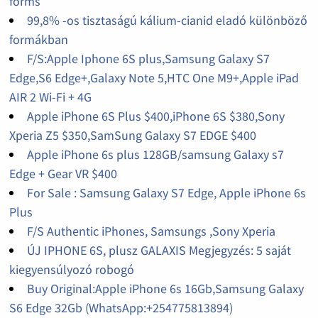
forms
99,8% -os tisztaságú kálium-cianid eladó különböző
formákban
F/S:Apple Iphone 6S plus,Samsung Galaxy S7
Edge,S6 Edge+,Galaxy Note 5,HTC One M9+,Apple iPad
AIR 2 Wi-Fi + 4G
Apple iPhone 6S Plus $400,iPhone 6S $380,Sony
Xperia Z5 $350,SamSung Galaxy S7 EDGE $400
Apple iPhone 6s plus 128GB/samsung Galaxy s7
Edge + Gear VR $400
For Sale : Samsung Galaxy S7 Edge, Apple iPhone 6s
Plus
F/S Authentic iPhones, Samsungs ,Sony Xperia
ÚJ IPHONE 6S, plusz GALAXIS Megjegyzés: 5 saját
kiegyensúlyozó robogó
Buy Original:Apple iPhone 6s 16Gb,Samsung Galaxy
S6 Edge 32Gb (WhatsApp:+254775813894)