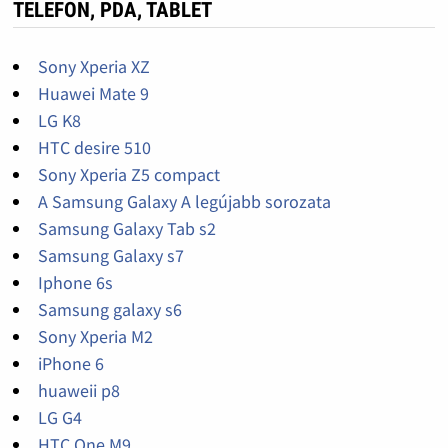
TELEFON, PDA, TABLET
Sony Xperia XZ
Huawei Mate 9
LG K8
HTC desire 510
Sony Xperia Z5 compact
A Samsung Galaxy A legújabb sorozata
Samsung Galaxy Tab s2
Samsung Galaxy s7
Iphone 6s
Samsung galaxy s6
Sony Xperia M2
iPhone 6
huaweii p8
LG G4
HTC One M9