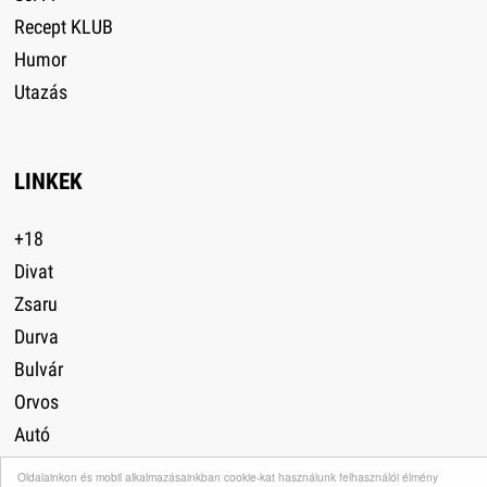
Recept KLUB
Humor
Utazás
LINKEK
+18
Divat
Zsaru
Durva
Bulvár
Orvos
Autó
Lefogyni
Oldalainkon és mobil alkalmazásainkban cookie-kat használunk felhasználói élmény