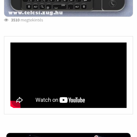
3510
megtekintés