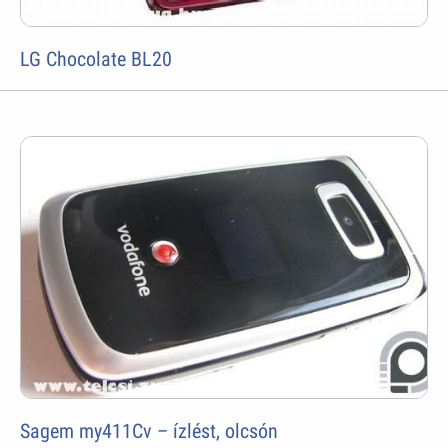
LG Chocolate BL20
Sagem my411Cv – ízlést, olcsón