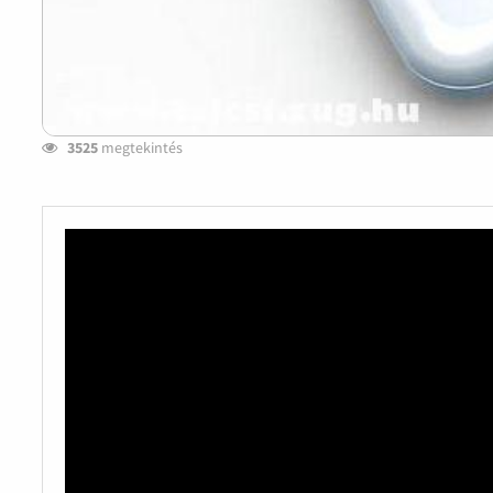
3525
megtekintés