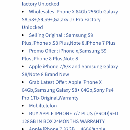
factory Unlocked
Wholesales iPhone X 64Gb,256Gb,Galaxy
S8,S8+,S9,S9+,Galaxy J7 Pro Factory
Unlocked
Selling Original : Samsung S9
Plus,iPhone x,S8 Plus,Note 8,iPhone 7 Plus
Promo Offer : iPhone x,Samsung S9
Plus,iPhone 8 Plus,Note 8
Apple iPhone 7/8/X and Samsung Galaxy
S8/Note 8 Brand New
Grab Latest Offer: Apple iPhone X
64Gb,Samsung Galaxy S8+ 64Gb,Sony Ps4
Pro 1Tb-Original,Warranty
Mobiltelefon
BUY APPLE IPHONE 7/7 PLUS (PROD)RED
128GB IN BOX 24MONTHS WARRANTY
Apple iPhone 7 32GB ....460€/Apple