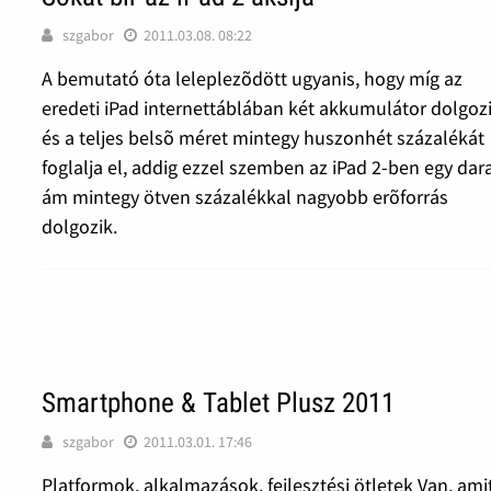
szgabor
2011.03.08. 08:22
A bemutató óta leleplezõdött ugyanis, hogy míg az
eredeti iPad internettáblában két akkumulátor dolgoz
és a teljes belsõ méret mintegy huszonhét százalékát
foglalja el, addig ezzel szemben az iPad 2-ben egy dar
ám mintegy ötven százalékkal nagyobb erõforrás
dolgozik.
Smartphone & Tablet Plusz 2011
szgabor
2011.03.01. 17:46
Platformok, alkalmazások, fejlesztési ötletek Van, ami