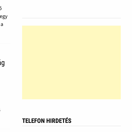
õ
 egy
 a
ág
s
TELEFON HIRDETÉS