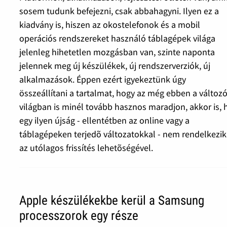
sosem tudunk befejezni, csak abbahagyni. Ilyen ez a
kiadvány is, hiszen az okostelefonok és a mobil
operációs rendszereket használó táblagépek világa
jelenleg hihetetlen mozgásban van, szinte naponta
jelennek meg új készülékek, új rendszerverziók, új
alkalmazások. Éppen ezért igyekeztünk úgy
összeállítani a tartalmat, hogy az még ebben a változ
világban is minél tovább hasznos maradjon, akkor is, 
egy ilyen újság - ellentétben az online vagy a
táblagépeken terjedõ változatokkal - nem rendelkezik
az utólagos frissítés lehetõségével.
Apple készülékekbe kerül a Samsung
processzorok egy része