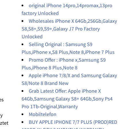
original iPhone 14pro,14promax,13pro
factory Unlocked
Wholesales iPhone X 64Gb,256Gb,Galaxy
S8,S8+,S9,S9+,Galaxy J7 Pro Factory
Unlocked
Selling Original : Samsung S9
Plus,iPhone x,S8 Plus,Note 8,iPhone 7 Plus
Promo Offer : iPhone x,Samsung S9
Plus,iPhone 8 Plus,Note 8
Apple iPhone 7/8/X and Samsung Galaxy
S8/Note 8 Brand New
Grab Latest Offer: Apple iPhone X
64Gb,Samsung Galaxy S8+ 64Gb,Sony Ps4
es
Pro 1Tb-Original,Warranty
Mobiltelefon
ly
BUY APPLE IPHONE 7/7 PLUS (PROD)RED
ztet