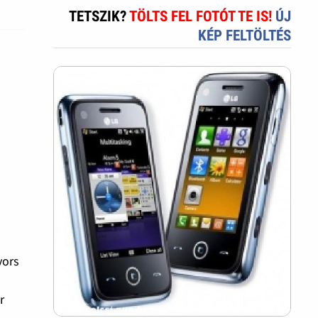
TETSZIK?
TÖLTS FEL FOTÓT TE IS!
ÚJ
KÉP FELTÖLTÉS
yors
d
r