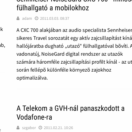
fülhallgató a mobilokhoz
adam
2011.03.03. 08:37
ik
A CXC 700 alakjában az audio specialista Sennheise
sikeres Travel sorozatát egy aktív zajcsillapítást kíná
ab,
hallójáratba dugható „utazó" fülhallgatóval bõvíti. 
vadonatúj, NoiseGard digital rendszer az utazók
számára háromféle zajcsillapítási profilt kínál - az u
során fellépõ különféle környezõ zajokhoz
optimalizálva.
A Telekom a GVH-nál panaszkodott a
Vodafone-ra
szgabor
2011.02.21. 10:26
t