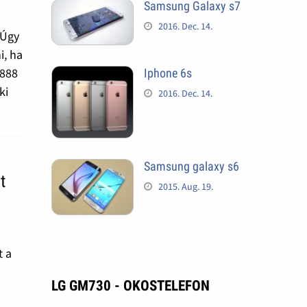
Samsung Galaxy s7
2016. Dec. 14.
 Úgy
i, ha
0888
Iphone 6s
ki
2016. Dec. 14.
Samsung galaxy s6
t
2015. Aug. 19.
t a
LG GM730 - OKOSTELEFON