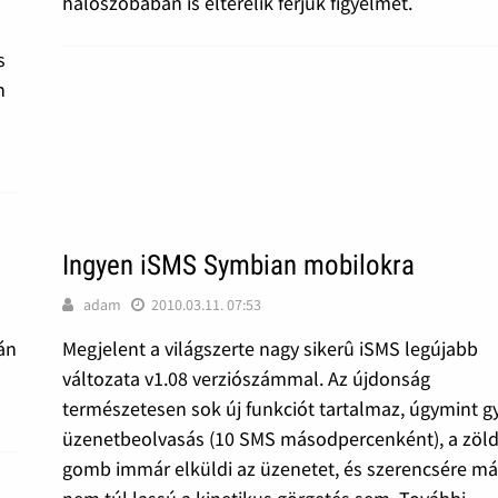
hálószobában is elterelik férjük figyelmét.
s
n
Ingyen iSMS Symbian mobilokra
adam
2010.03.11. 07:53
án
Megjelent a világszerte nagy sikerû iSMS legújabb
változata v1.08 verziószámmal. Az újdonság
természetesen sok új funkciót tartalmaz, úgymint g
üzenetbeolvasás (10 SMS másodpercenként), a zöl
gomb immár elküldi az üzenetet, és szerencsére má