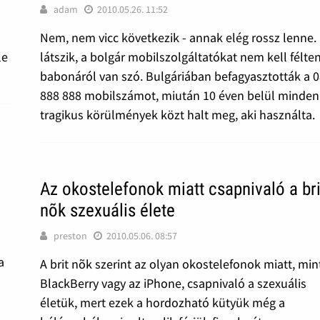
adam
2010.05.26. 11:52
Nem, nem vicc következik - annak elég rossz lenne.
le
látszik, a bolgár mobilszolgáltatókat nem kell félten
babonáról van szó. Bulgáriában befagyasztották a 
888 888 mobilszámot, miután 10 éven belül minden
tragikus körülmények közt halt meg, aki használta.
Az okostelefonok miatt csapnivaló a bri
nõk szexuális élete
preston
2010.05.06. 08:57
a
A brit nõk szerint az olyan okostelefonok miatt, min
BlackBerry vagy az iPhone, csapnivaló a szexuális
életük, mert ezek a hordozható kütyük még a