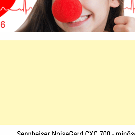
Sennheiser NoiseGard CXC 700 - minõs