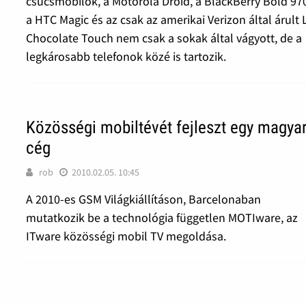
csúcsmobilok, a Motorola Droid, a BlackBerry Bold 97
a HTC Magic és az csak az amerikai Verizon által árult 
Chocolate Touch nem csak a sokak által vágyott, de a
legkárosabb telefonok közé is tartozik.
Közösségi mobiltévét fejleszt egy magya
cég
rob
2010.02.05. 10:45
A 2010-es GSM Világkiállításon, Barcelonaban
mutatkozik be a technológia független MOTIware, az
ITware közösségi mobil TV megoldása.