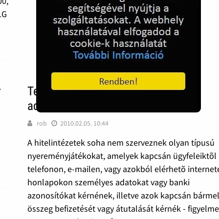
00,
LG
r
Telefonon is próbálkoznak az
adathalászok
rob
2010.02.05. 10:44
A hitelintézetek soha nem szerveznek olyan típusú
nyereményjátékokat, amelyek kapcsán ügyfeleiktõl
telefonon, e-mailen, vagy azokból elérhetõ internet
honlapokon személyes adatokat vagy banki
azonosítókat kérnének, illetve azok kapcsán bárme
összeg befizetését vagy átutalását kérnék - figyelme