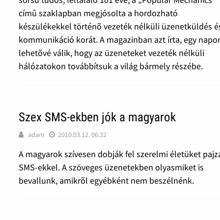
címû szaklapban megjósolta a hordozható
készülékekkel történõ vezeték nélküli üzenetküldés é
kommunikáció korát. A magazinban azt írta, egy napo
lehetõvé válik, hogy az üzeneteket vezeték nélküli
hálózatokon továbbítsuk a világ bármely részébe.
Szex SMS-ekben jók a magyarok
adam
2010.03.12. 06:32
A magyarok szívesen dobják fel szerelmi életüket pajz
SMS-ekkel. A szöveges üzenetekben olyasmiket is
bevallunk, amikrõl egyébként nem beszélnénk.