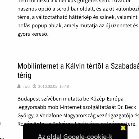
nem túl lassú a kinetikus görgetés sem. További
hasznos opció a scroll bar oldalt, és az öt különböz
téma, a változtatható háttérkép és színek, valamint
pofás popup ablak, amely mutatja az új üzenetet és
gyors keresõ.
Mobilinternet a Kálvin tértõl a Szabads
térig
rob
2010.02.05. 10:48
Budapest szívében mutatta be Közép-Európa
l
leggyorsabb mobil-internet szolgáltatását Dr. Beck
György, a Vodafone Magyarország vezérigazgatója é
s
Rogán Antal, a Belváros-Lipótváros polgármestere.
b