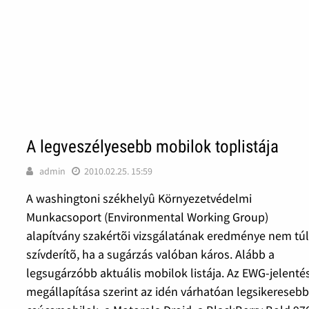
A legveszélyesebb mobilok toplistája
admin
2010.02.25. 15:59
A washingtoni székhelyû Környezetvédelmi
Munkacsoport (Environmental Working Group)
alapítvány szakértõi vizsgálatának eredménye nem tú
szívderítõ, ha a sugárzás valóban káros. Alább a
legsugárzóbb aktuális mobilok listája. Az EWG-jelenté
megállapítása szerint az idén várhatóan legsikereseb