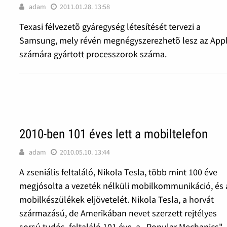
adam
2011.01.28. 13:58
Texasi félvezetõ gyáregység létesítését tervezi a
Samsung, mely révén megnégyszerezhetõ lesz az App
számára gyártott processzorok száma.
2010-ben 101 éves lett a mobiltelefon
adam
2010.05.10. 13:44
A zseniális feltaláló, Nikola Tesla, több mint 100 éve
megjósolta a vezeték nélküli mobilkommunikáció, és 
mobilkészülékek eljövetelét. Nikola Tesla, a horvát
származású, de Amerikában nevet szerzett rejtélyes
sorsú tudós, feltaláló 101 éve, a „Popular Mechanics"